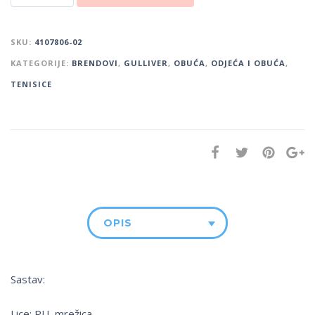
SKU:
4107806-02
KATEGORIJE:
BRENDOVI
,
GULLIVER
,
OBUĆA
,
ODJEĆA I OBUĆA
,
TENISICE
OPIS
Sastav:
Lice: PU, mrežica