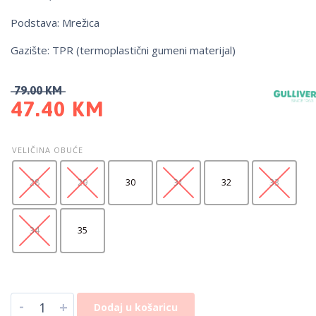
Podstava: Mrežica
Gazište: TPR (termoplastični gumeni materijal)
79.00
KM
47.40
KM
VELIČINA OBUĆE
28
29
30
31
32
33
34
35
-
+
Dodaj u košaricu