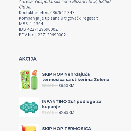
Adresa: Gospodarska zona Blizanci br.2, 88260
Čitluk.
Kontakt telefon: 036/642-347
Kompanija je upisana u trgovački registar:
MBS: 1-1364
IDB 4227129690002
PDV broj: 227129690002
AKCIJA
SKIP HOP Nehrđajuća
termosica sa stikerima Zelena
52.00
KM
36.50
KM
INFANTINO 2u1 podloga za
kupanje
53.00
KM
42.40
KM
SKIP HOP TERMOSICA -