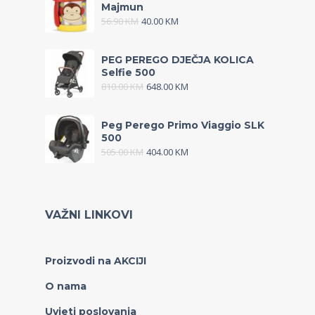
Majmun
56.90
KM
40.00
KM
PEG PEREGO DJEČJA KOLICA
Selfie 500
810.00
KM
648.00
KM
Peg Perego Primo Viaggio SLK
500
505.00
KM
404.00
KM
VAŽNI LINKOVI
Proizvodi na AKCIJI
O nama
Uvjeti poslovanja