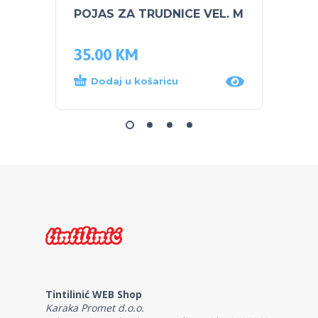
POJAS ZA TRUDNICE VEL. M
POJAS
35.00
KM
35.0
Dodaj u košaricu
Dod
Tintilinić WEB Shop
Karaka Promet d.o.o.