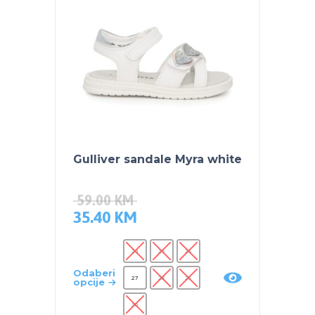
Gulliver sandale Myra white
Gulli
pink
59.00
KM
89.0
35.40
KM
53.4
24
25
26
Odaberi
Odaber
27
28
29
opcije
opcije
30