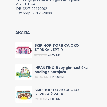
MBS: 1-1364
IDB 4227129690002
PDV broj: 227129690002
AKCIJA
SKIP HOP TORBICA OKO
STRUKA LEPTIR
29.90
KM
21.00
KM
INFANTINO Baby gimnastička
podloga Kornjača
180.00
KM
144.00
KM
SKIP HOP TORBICA OKO
STRUKA ŽIRAFA
29.90
KM
21.00
KM