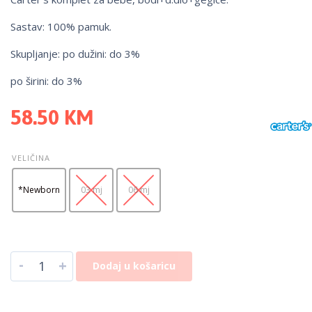
Sastav: 100% pamuk.
Skupljanje: po dužini: do 3%
po širini: do 3%
58.50
KM
VELIČINA
*Newborn
03 mj
06 mj
-
+
Dodaj u košaricu