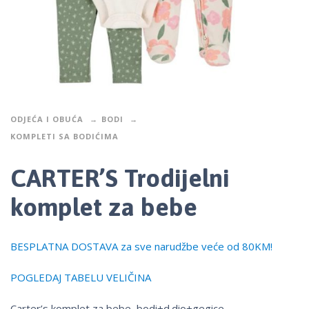
ODJEĆA I OBUĆA
BODI
KOMPLETI SA BODIĆIMA
CARTER’S Trodijelni
komplet za bebe
BESPLATNA DOSTAVA za sve narudžbe veće od 80KM!
POGLEDAJ TABELU VELIČINA
Carter’s komplet za bebe, bodi+d.dio+gegice.