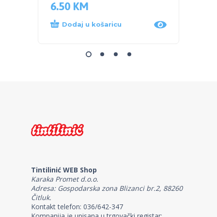
6.50
KM
41.9
Dodaj u košaricu
Proč
Tintilinić WEB Shop
Karaka Promet d.o.o.
Adresa: Gospodarska zona Blizanci br.2, 88260
Čitluk.
Kontakt telefon: 036/642-347
Kompanija je upisana u trgovački registar: