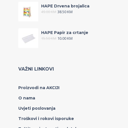
HAPE Drvena brojalica
49.00
KM
38.50
KM
HAPE Papir za crtanje
15.50
KM
10.00
KM
VAŽNI LINKOVI
Proizvodi na AKCIJI
O nama
Uvjeti poslovanja
Troškovi i rokovi isporuke