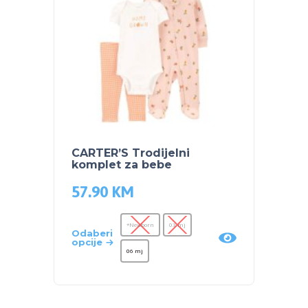
CARTER’S Trodijelni
komplet za bebe
57.90
KM
*Newborn
03 mj
Odaberi
opcije
06 mj