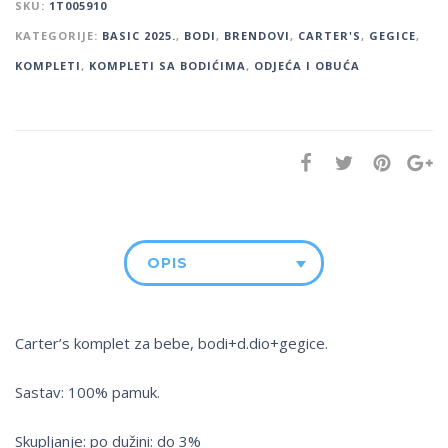
SKU:
1T005910
KATEGORIJE:
BASIC 2025.
,
BODI
,
BRENDOVI
,
CARTER'S
,
GEGICE
,
KOMPLETI
,
KOMPLETI SA BODIĆIMA
,
ODJEĆA I OBUĆA
OPIS
Carter’s komplet za bebe, bodi+d.dio+gegice.
Sastav: 100% pamuk.
Skupljanje: po dužini: do 3%