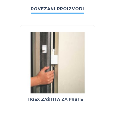
POVEZANI PROIZVODI
TIGEX ZAŠTITA ZA PRSTE
BABY 
POTEZ
banan