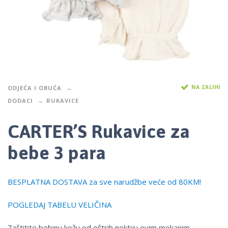
NA ZALIHI
ODJEĆA I OBUĆA
DODACI
RUKAVICE
CARTER’S Rukavice za
bebe 3 para
BESPLATNA DOSTAVA za sve narudžbe veće od 80KM!
POGLEDAJ TABELU VELIČINA
Zaštitite bebinu kožu od oštrih noktiju ovim mekanim