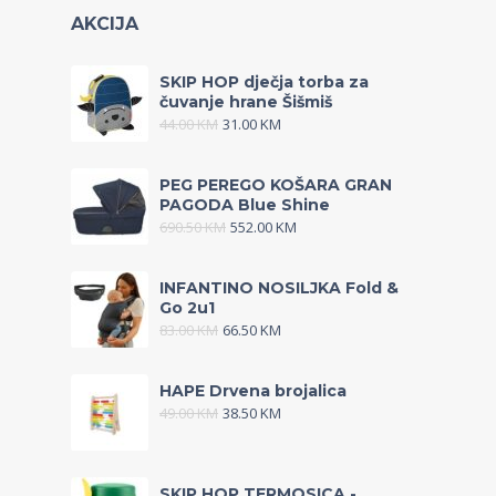
AKCIJA
SKIP HOP dječja torba za
čuvanje hrane Šišmiš
44.00
KM
31.00
KM
PEG PEREGO KOŠARA GRAN
PAGODA Blue Shine
690.50
KM
552.00
KM
INFANTINO NOSILJKA Fold &
Go 2u1
83.00
KM
66.50
KM
HAPE Drvena brojalica
49.00
KM
38.50
KM
SKIP HOP TERMOSICA -