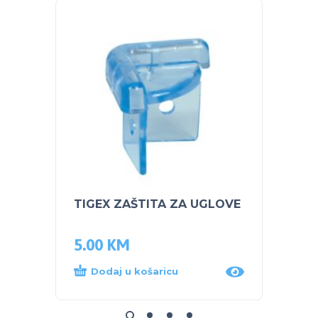
TIGEX ZAŠTITA ZA UGLOVE
PLEB
VRTIĆ
5.00
KM
70.5
Dodaj u košaricu
Dod