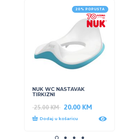
20% POPUSTA
NUK WC NASTAVAK
PEG P
TIRKIZNI
TRAC
20.00
KM
25.00
KM
350.
Dodaj u košaricu
Dod