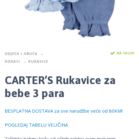
NA ZALIHI
ODJEĆA I OBUĆA
DODACI
RUKAVICE
CARTER’S Rukavice za
bebe 3 para
BESPLATNA DOSTAVA za sve narudžbe veće od 80KM!
POGLEDAJ TABELU VELIČINA
Zaštitite bebinu kožu od oštrih noktiju ovim mekanim