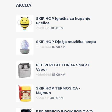
AKCIJA
SKIP HOP Igračka za kupanje
Pčelica
26.00
KM
18.50
KM
SKIP HOP Dječja muzička lampa
118.00
KM
82.50
KM
PEG PEREGO TORBA SMART
Vapor
105.00
KM
85.00
KM
SKIP HOP TERMOSICA -
Majmun
56.90
KM
40.00
KM
PEG PEREGO BOOK FOR TWO