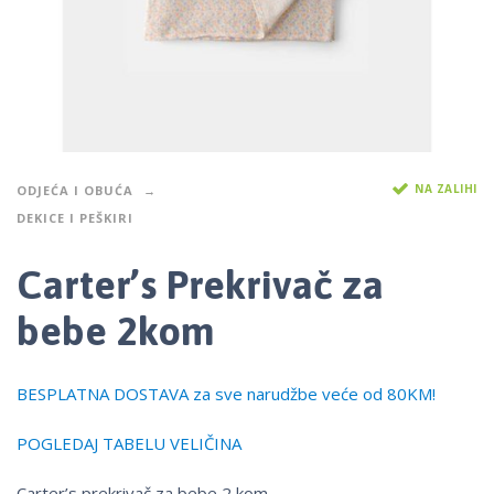
NA ZALIHI
ODJEĆA I OBUĆA
DEKICE I PEŠKIRI
Carter’s Prekrivač za
bebe 2kom
BESPLATNA DOSTAVA za sve narudžbe veće od 80KM!
POGLEDAJ TABELU VELIČINA
Carter’s prekrivač za bebe 2 kom.