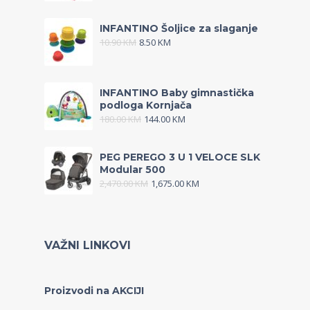
INFANTINO Šoljice za slaganje
10.90
KM
8.50
KM
INFANTINO Baby gimnastička
podloga Kornjača
180.00
KM
144.00
KM
PEG PEREGO 3 U 1 VELOCE SLK
Modular 500
2,470.00
KM
1,675.00
KM
VAŽNI LINKOVI
Proizvodi na AKCIJI