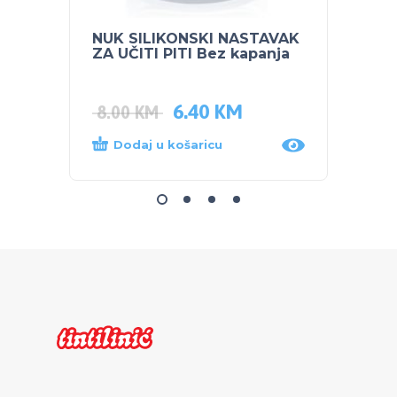
NUK SILIKONSKI NASTAVAK
BUBC
ZA UČITI PITI Bez kapanja
SENSI
6.40
KM
7.70
8.00
KM
Dodaj u košaricu
Dod