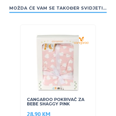
MOŽDA ĆE VAM SE TAKOĐER SVIDJETI…
CANGAROO POKRIVAČ ZA
CANG
BEBE SHAGGY PINK
BEBE
28.90
KM
28.9