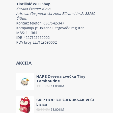
Tintilinić WEB Shop
Karaka Promet d.o.o.
Adresa: Gospodarska zona Blizanci br.2, 88260
Čitluk.
Kontakt telefon: 036/642-347
Kompanija je upisana u trgovački registar:
MBS: 1-1364
IDB 4227129690002
PDV broj: 227129690002
AKCIJA
HAPE Drvena zvečka Tiny
Tambourine
13.50
KM
11.00
KM
SKIP HOP DJEČJI RUKSAK VEĆI
Lisica
82.50
KM
58.00
KM