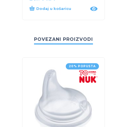
Dodaj u košaricu
Dod
POVEZANI PROIZVODI
20% POPUSTA