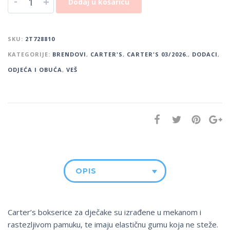
-
+
Dodaj u košaricu
SKU:
2T728810
KATEGORIJE:
BRENDOVI
,
CARTER'S
,
CARTER'S 03/2026.
,
DODACI
,
ODJEĆA I OBUĆA
,
VEŠ
OPIS
Carter’s bokserice za dječake su izrađene u mekanom i
rastezljivom pamuku, te imaju elastičnu gumu koja ne steže.