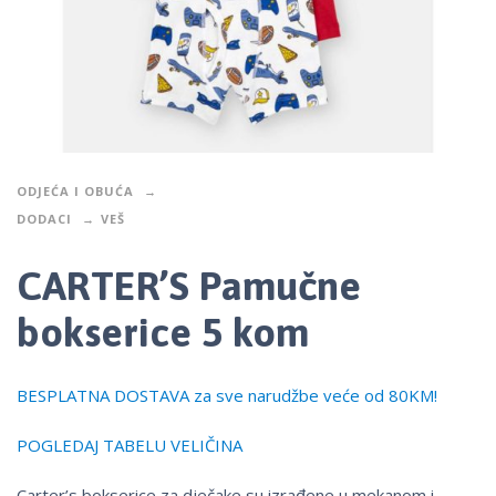
ODJEĆA I OBUĆA
DODACI
VEŠ
CARTER’S Pamučne
bokserice 5 kom
BESPLATNA DOSTAVA za sve narudžbe veće od 80KM!
POGLEDAJ TABELU VELIČINA
Carter’s bokserice za dječake su izrađene u mekanom i