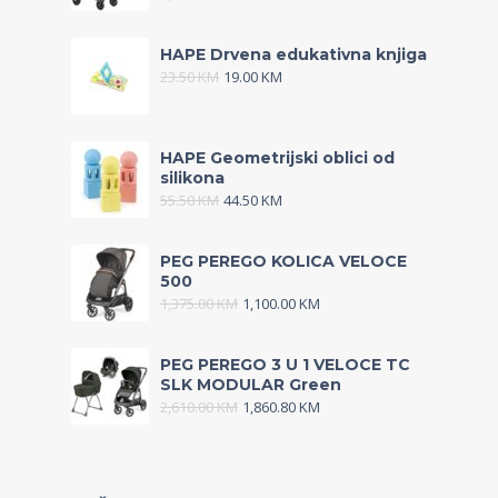
HAPE Drvena edukativna knjiga
23.50
KM
19.00
KM
HAPE Geometrijski oblici od
silikona
55.50
KM
44.50
KM
PEG PEREGO KOLICA VELOCE
500
1,375.00
KM
1,100.00
KM
PEG PEREGO 3 U 1 VELOCE TC
SLK MODULAR Green
2,610.00
KM
1,860.80
KM