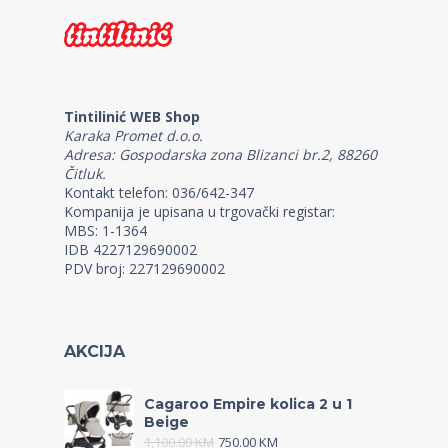
Tintilinić WEB Shop
Karaka Promet d.o.o.
Adresa: Gospodarska zona Blizanci br.2, 88260
Čitluk.
Kontakt telefon: 036/642-347
Kompanija je upisana u trgovački registar:
MBS: 1-1364
IDB 4227129690002
PDV broj: 227129690002
AKCIJA
Cagaroo Empire kolica 2 u 1
Beige
1,100.00
KM
750.00
KM