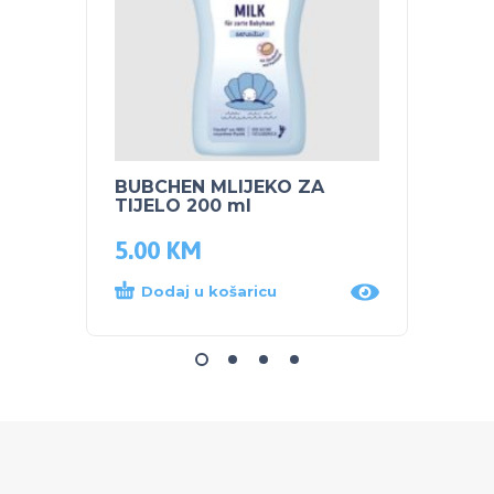
BUBCHEN MLIJEKO ZA
PEG P
TIJELO 200 ml
TRAC
5.00
KM
350.
Dodaj u košaricu
Dod