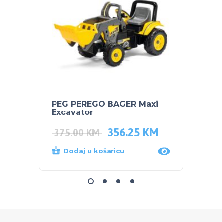
PEG PEREGO BAGER Maxi
NUK S
Excavator
PARU 
356.25
KM
375.00
KM
68.0
Dodaj u košaricu
Dod