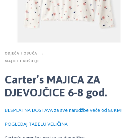
ODJEĆA I OBUĆA
MAJICE I KOŠULJE
Carter’s MAJICA ZA
DJEVOJČICE 6-8 god.
BESPLATNA DOSTAVA za sve narudžbe veće od 80KM!
POGLEDAJ TABELU VELIČINA
Carter’s pamučna majica za djevojčice.