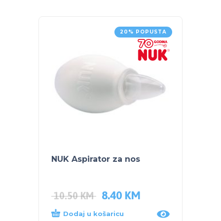
20% POPUSTA
NUK Aspirator za nos
POJAS
8.40
KM
35.0
10.50
KM
Dodaj u košaricu
Dod