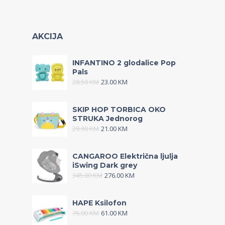
AKCIJA
INFANTINO 2 glodalice Pop
Pals
28.50
KM
23.00
KM
SKIP HOP TORBICA OKO
STRUKA Jednorog
29.90
KM
21.00
KM
CANGAROO Električna ljulja
iSwing Dark grey
345.00
KM
276.00
KM
HAPE Ksilofon
76.00
KM
61.00
KM