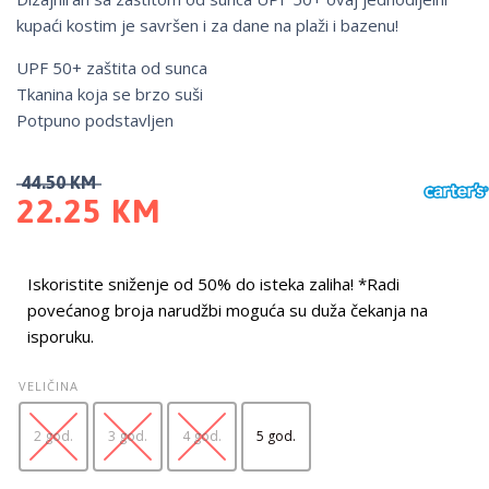
kupaći kostim je savršen i za dane na plaži i bazenu!
UPF 50+ zaštita od sunca
Tkanina koja se brzo suši
Potpuno podstavljen
44.50
KM
22.25
KM
Iskoristite sniženje od 50% do isteka zaliha! *Radi
povećanog broja narudžbi moguća su duža čekanja na
isporuku.
VELIČINA
2 god.
3 god.
4 god.
5 god.