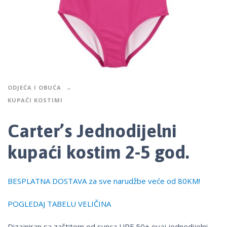
ODJEĆA I OBUĆA
KUPAĆI KOSTIMI
Carter’s Jednodijelni
kupaći kostim 2-5 god.
BESPLATNA DOSTAVA za sve narudžbe veće od 80KM!
POGLEDAJ TABELU VELIČINA
Dizajniran sa zaštitom od sunca UPF 50+ ovaj jednodijelni