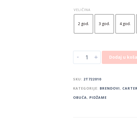
VELIČINA
2 god.
3 god.
4 god.
-
+
Dodaj u koša
SKU:
2T722010
KATEGORIJE:
BRENDOVI
,
CARTER
OBUĆA
,
PIDŽAME