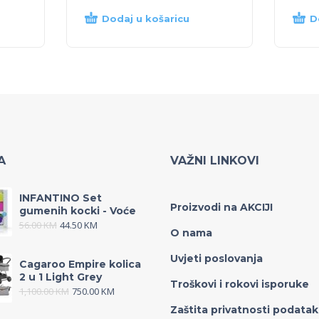
Dodaj u košaricu
D
A
VAŽNI LINKOVI
INFANTINO Set
Proizvodi na AKCIJI
gumenih kocki - Voće
56.00
KM
44.50
KM
O nama
Uvjeti poslovanja
Cagaroo Empire kolica
2 u 1 Light Grey
Troškovi i rokovi isporuke
1,100.00
KM
750.00
KM
Zaštita privatnosti podata