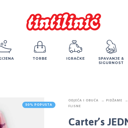
GIJENA
TORBE
IGRAČKE
SPAVANJE &
SIGURNOST
ODJEĆA I OBUĆA
PIDŽAME
50% POPUSTA
FLISNE
Carter’s JE