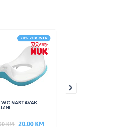
20% POPUSTA
20% POPUS
 WC NASTAVAK
NUK SILIKONSKI
IZNI
NASTAVAK ZA UČITI PI
Bez kapanja
20.00
KM
6.40
KM
.00
KM
8.00
KM