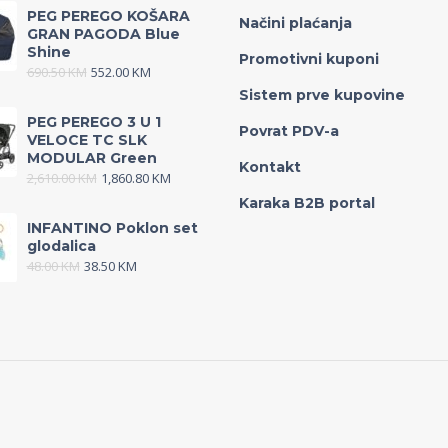
PEG PEREGO KOŠARA
Načini plaćanja
GRAN PAGODA Blue
Shine
Promotivni kuponi
690.50
KM
552.00
KM
Sistem prve kupovine
PEG PEREGO 3 U 1
Povrat PDV-a
VELOCE TC SLK
MODULAR Green
Kontakt
2,610.00
KM
1,860.80
KM
Karaka B2B portal
INFANTINO Poklon set
glodalica
48.00
KM
38.50
KM