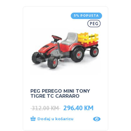
5% POPUSTA
PEG PEREGO MINI TONY
NUK S
TIGRE TC CARRARO
PARU 
296.40
KM
312.00
KM
68.0
Dodaj u košaricu
Dod