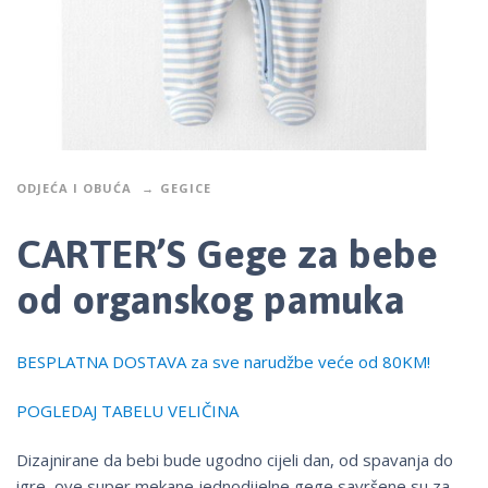
ODJEĆA I OBUĆA
GEGICE
CARTER’S Gege za bebe
od organskog pamuka
BESPLATNA DOSTAVA za sve narudžbe veće od 80KM!
POGLEDAJ TABELU VELIČINA
Dizajnirane da bebi bude ugodno cijeli dan, od spavanja do
igre, ove super mekane jednodijelne gege savršene su za