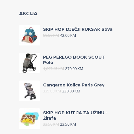
AKCIJA
SKIP HOP DJEČJI RUKSAK Sova
59.50
KM
42.00
KM
PEG PEREGO BOOK SCOUT
Polo
1,097.45
KM
870.00
KM
Cangaroo Kolica Paris Grey
335.00
KM
230.00
KM
SKIP HOP KUTIJA ZA UŽINU -
Žirafa
33.50
KM
23.50
KM