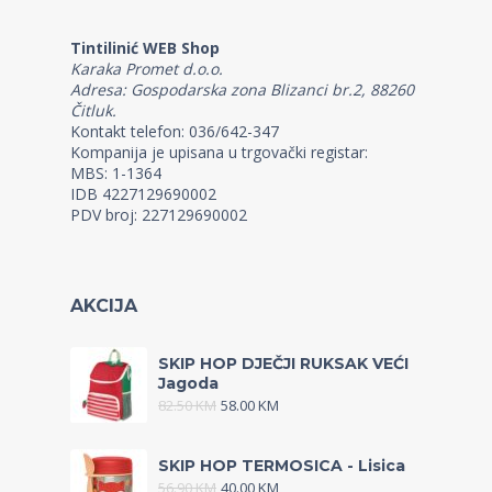
Tintilinić WEB Shop
Karaka Promet d.o.o.
Adresa: Gospodarska zona Blizanci br.2, 88260
Čitluk.
Kontakt telefon: 036/642-347
Kompanija je upisana u trgovački registar:
MBS: 1-1364
IDB 4227129690002
PDV broj: 227129690002
AKCIJA
SKIP HOP DJEČJI RUKSAK VEĆI
Jagoda
82.50
KM
58.00
KM
SKIP HOP TERMOSICA - Lisica
56.90
KM
40.00
KM