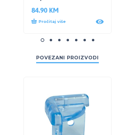
84.90
KM
84.9
Pročitaj više
Dod
POVEZANI PROIZVODI