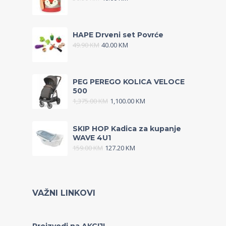
HAPE Drveni set Povrće
49.90
KM
40.00
KM
PEG PEREGO KOLICA VELOCE
500
1,375.00
KM
1,100.00
KM
SKIP HOP Kadica za kupanje
WAVE 4U1
159.00
KM
127.20
KM
VAŽNI LINKOVI