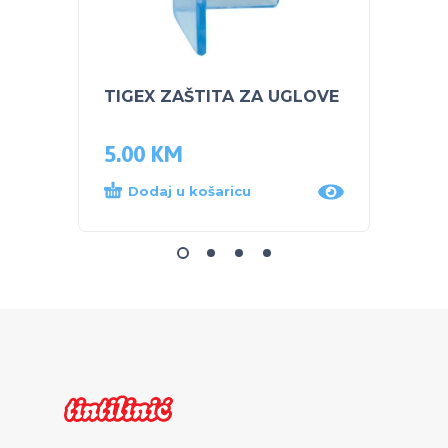
TIGEX ZAŠTITA ZA UGLOVE
NUK S
PARU 
5.00
KM
68.0
Dodaj u košaricu
Dod