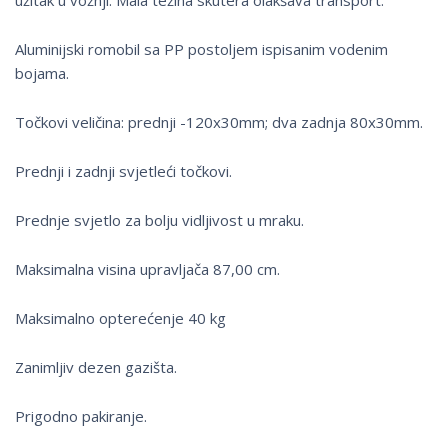
užitak u vožnji. Mala težina skutera olakšava transport.
Aluminijski romobil sa PP postoljem ispisanim vodenim
bojama.
Točkovi veličina: prednji -120x30mm; dva zadnja 80x30mm.
Prednji i zadnji svjetleći točkovi.
Prednje svjetlo za bolju vidljivost u mraku.
Maksimalna visina upravljača 87,00 cm.
Maksimalno opterećenje 40 kg
Zanimljiv dezen gazišta.
Prigodno pakiranje.