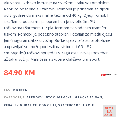
Aktivnost i zdravo kretanje na svježem zraku sa romobilom
Rapture posebno su zabavni. Romobil je prikladan za djecu
od 3 godine do maksimalne težine od 40 kg. Dječji romobil
izrađen je od aluminija i opremljen je svjetlećim PU
točkovima i šarenom PP platformom sa vodenim transfer
tiskom. Romobil je posebno stabilan i idealan za mlađu djecu.
Jamči siguran užitak u vožnji. Ručke upravljača su protuklizne,
a upravljač se može podesiti na visinu od 65 – 87
cm. Svjetleći točkovi sprijeda i straga osiguravaju poseban
užitak u vožnji. Mala težina skutera olakšava transport.
84.90
KM
SKU:
MN55442
KATEGORIJE:
BRENDOVI
,
BYOX
,
IGRAČKE
,
IGRAČKE ZA VAN
,
PEDALE / GURALICE
,
ROMOBILI, SKATEBOARDI I ROLE
NEMA
NA
ZALIHI