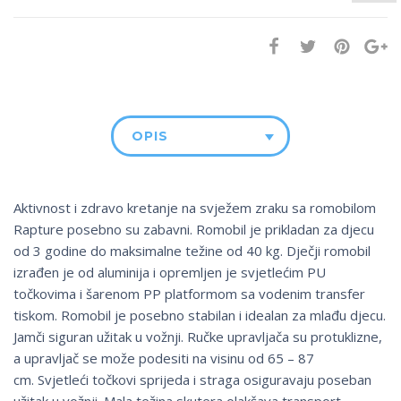
OPIS
Aktivnost i zdravo kretanje na svježem zraku sa romobilom
Rapture posebno su zabavni. Romobil je prikladan za djecu
od 3 godine do maksimalne težine od 40 kg. Dječji romobil
izrađen je od aluminija i opremljen je svjetlećim PU
točkovima i šarenom PP platformom sa vodenim transfer
tiskom. Romobil je posebno stabilan i idealan za mlađu djecu.
Jamči siguran užitak u vožnji. Ručke upravljača su protuklizne,
a upravljač se može podesiti na visinu od 65 – 87
cm. Svjetleći točkovi sprijeda i straga osiguravaju poseban