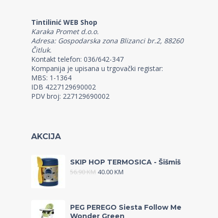
Tintilinić WEB Shop
Karaka Promet d.o.o.
Adresa: Gospodarska zona Blizanci br.2, 88260
Čitluk.
Kontakt telefon: 036/642-347
Kompanija je upisana u trgovački registar:
MBS: 1-1364
IDB 4227129690002
PDV broj: 227129690002
AKCIJA
SKIP HOP TERMOSICA - Šišmiš
56.90
KM
40.00
KM
PEG PEREGO Siesta Follow Me
Wonder Green