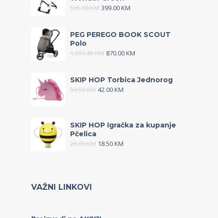
535.00
KM
399.00
KM
PEG PEREGO BOOK SCOUT
Polo
1,097.45
KM
870.00
KM
SKIP HOP Torbica Jednorog
59.50
KM
42.00
KM
SKIP HOP Igračka za kupanje
Pčelica
26.00
KM
18.50
KM
VAŽNI LINKOVI