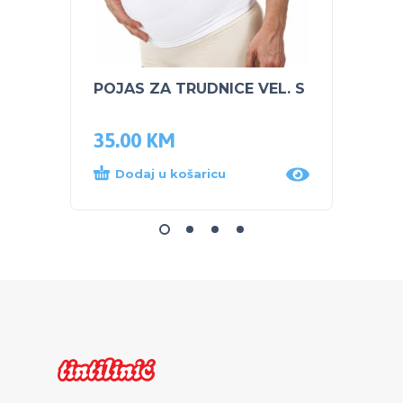
POJAS ZA TRUDNICE VEL. S
NUK s
Plava
35.00
KM
14.0
Dodaj u košaricu
Dod