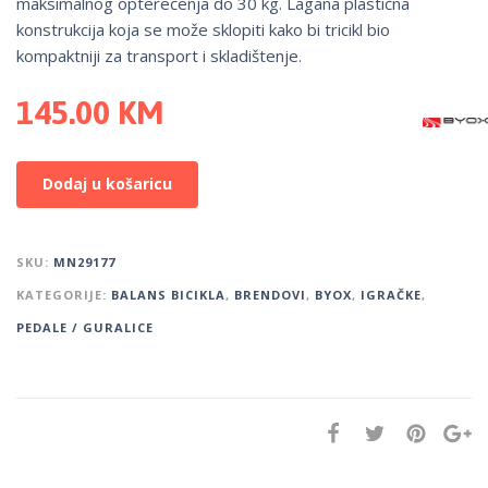
maksimalnog opterećenja do 30 kg. Lagana plastična
konstrukcija koja se može sklopiti kako bi tricikl bio
kompaktniji za transport i skladištenje.
145.00
KM
Dodaj u košaricu
SKU:
MN29177
KATEGORIJE:
BALANS BICIKLA
,
BRENDOVI
,
BYOX
,
IGRAČKE
,
PEDALE / GURALICE