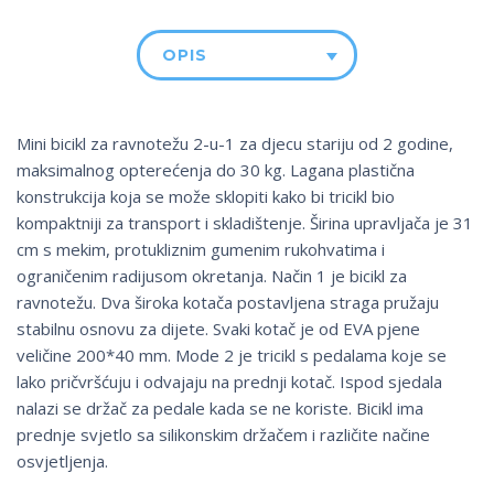
OPIS
Mini bicikl za ravnotežu 2-u-1 za djecu stariju od 2 godine,
maksimalnog opterećenja do 30 kg. Lagana plastična
konstrukcija koja se može sklopiti kako bi tricikl bio
kompaktniji za transport i skladištenje. Širina upravljača je 31
cm s mekim, protukliznim gumenim rukohvatima i
ograničenim radijusom okretanja. Način 1 je bicikl za
ravnotežu. Dva široka kotača postavljena straga pružaju
stabilnu osnovu za dijete. Svaki kotač je od EVA pjene
veličine 200*40 mm. Mode 2 je tricikl s pedalama koje se
lako pričvršćuju i odvajaju na prednji kotač. Ispod sjedala
nalazi se držač za pedale kada se ne koriste. Bicikl ima
prednje svjetlo sa silikonskim držačem i različite načine
osvjetljenja.