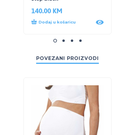
140.00
KM
113.
Dodaj u košaricu
Dod
POVEZANI PROIZVODI