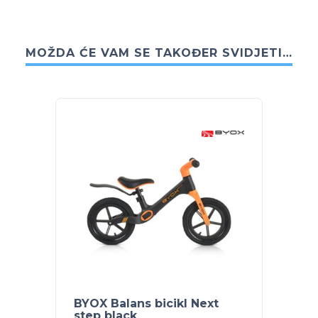
MOŽDA ĆE VAM SE TAKOĐER SVIDJETI…
BYOX Balans bicikl Next
BYOX 
step black
plavi