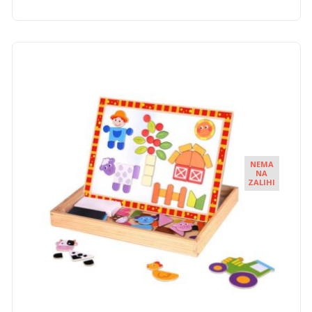
NEMA
NA
ZALIHI