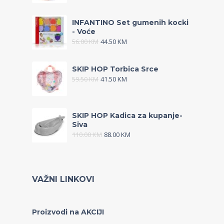
INFANTINO Set gumenih kocki
- Voće
56.00
KM
44.50
KM
SKIP HOP Torbica Srce
59.50
KM
41.50
KM
SKIP HOP Kadica za kupanje-
Siva
110.00
KM
88.00
KM
VAŽNI LINKOVI
Proizvodi na AKCIJI