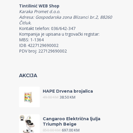
Tintilinić WEB Shop
Karaka Promet d.o.o.
Adresa: Gospodarska zona Blizanci br.2, 88260
Čitluk.
Kontakt telefon: 036/642-347
Kompanija je upisana u trgovački registar:
MBS: 1-1364
IDB 4227129690002
PDV broj: 227129690002
AKCIJA
HAPE Drvena brojalica
49.00
KM
38.50
KM
Cangaroo Električna ljulja
Triumph Beige
850.00
KM
697.00
KM