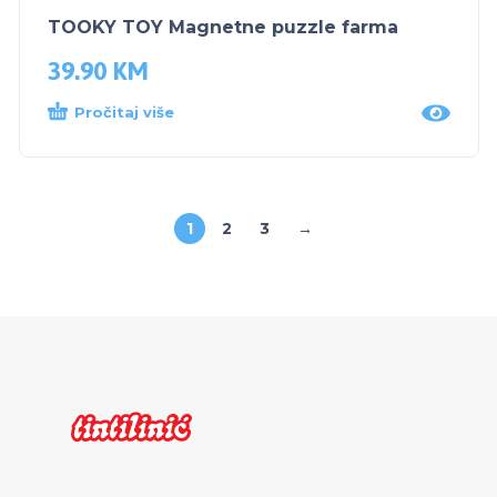
TOOKY TOY Magnetne puzzle farma
39.90
KM
Pročitaj više
1
2
3
→