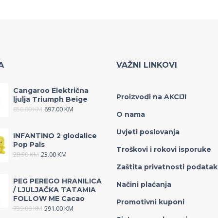
A
VAŽNI LINKOVI
Cangaroo Električna
Proizvodi na AKCIJI
ljulja Triumph Beige
850.00
KM
697.00
KM
O nama
Uvjeti poslovanja
INFANTINO 2 glodalice
Pop Pals
Troškovi i rokovi isporuke
28.50
KM
23.00
KM
Zaštita privatnosti podata
PEG PEREGO HRANILICA
Načini plaćanja
/ LJULJAČKA TATAMIA
FOLLOW ME Cacao
Promotivni kuponi
739.00
KM
591.00
KM