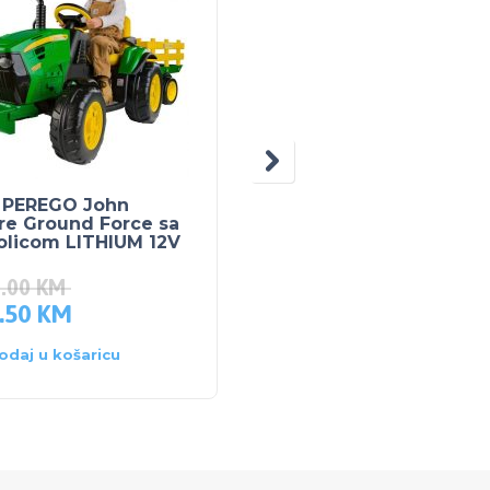
 PEREGO John
BUBCHEN DJEČJI
re Ground Force sa
ŠAMPON SENSITIV 40
olicom LITHIUM 12V
ml
0.00
KM
.50
KM
7.70
KM
odaj u košaricu
Dodaj u košaricu