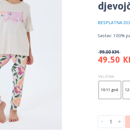
djevojč
BESPLATNA DOS
Sastav: 100% p
99.00
KM
49.50
K
VELIČINA
10-11 god.
12
-
+