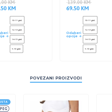
.00
KM
139.00
KM
.50
KM
69.50
KM
10-11 god.
10-11 god.
12-13 god.
12-13 god.
beri
Odaberi
ije
opcije
14-15 god.
14-15 god.
9-10 god.
9-10 god.
POVEZANI PROIZVODI
USTA