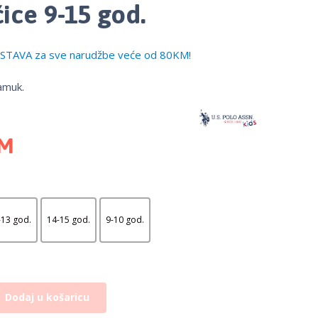
ice 9-15 god.
TAVA za sve narudžbe veće od 80KM!
amuk.
M
-13 god.
14-15 god.
9-10 god.
Dodaj u košaricu