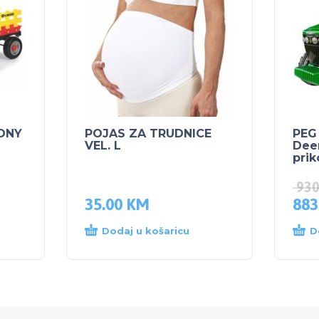
TONY
POJAS ZA TRUDNICE
PEG
VEL. L
Dee
prik
93
35.00
KM
883
Dodaj u košaricu
D