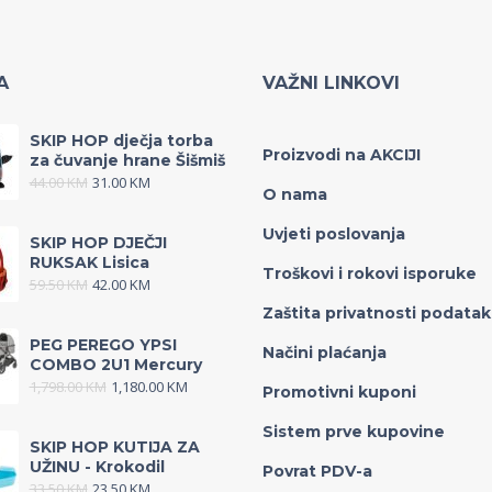
A
VAŽNI LINKOVI
SKIP HOP dječja torba
Proizvodi na AKCIJI
za čuvanje hrane Šišmiš
44.00
KM
31.00
KM
O nama
Uvjeti poslovanja
SKIP HOP DJEČJI
RUKSAK Lisica
Troškovi i rokovi isporuke
59.50
KM
42.00
KM
Zaštita privatnosti podata
PEG PEREGO YPSI
Načini plaćanja
COMBO 2U1 Mercury
1,798.00
KM
1,180.00
KM
Promotivni kuponi
Sistem prve kupovine
SKIP HOP KUTIJA ZA
UŽINU - Krokodil
Povrat PDV-a
33.50
KM
23.50
KM