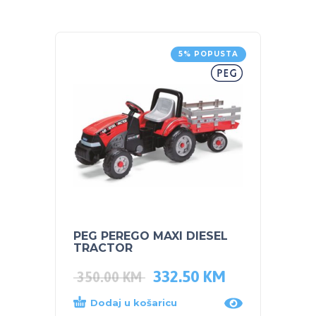
5% POPUSTA
PEG PEREGO MAXI DIESEL
NUK S
TRACTOR
bočic
332.50
KM
350.00
KM
12.0
Dodaj u košaricu
Dod