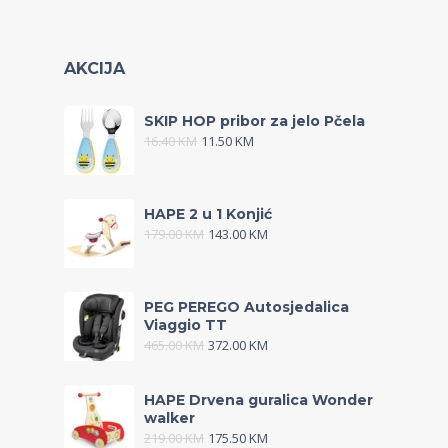
AKCIJA
SKIP HOP pribor za jelo Pčela
16.40
KM
11.50
KM
HAPE 2 u 1 Konjić
179.00
KM
143.00
KM
PEG PEREGO Autosjedalica
Viaggio TT
465.00
KM
372.00
KM
HAPE Drvena guralica Wonder
walker
219.00
KM
175.50
KM