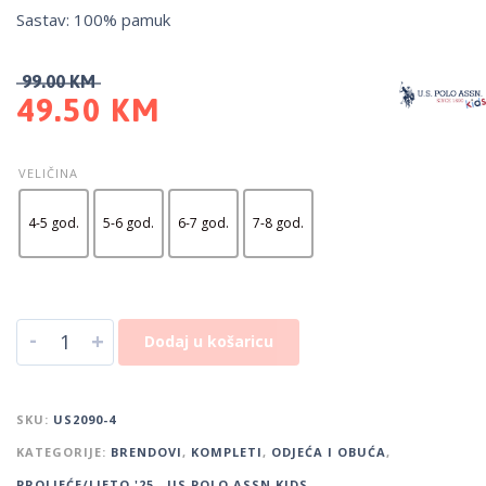
Sastav: 100% pamuk
99.00
KM
49.50
KM
VELIČINA
4-5 god.
5-6 god.
6-7 god.
7-8 god.
-
+
Dodaj u košaricu
SKU:
US2090-4
KATEGORIJE:
BRENDOVI
,
KOMPLETI
,
ODJEĆA I OBUĆA
,
PROLJEĆE/LJETO '25.
,
US POLO ASSN KIDS