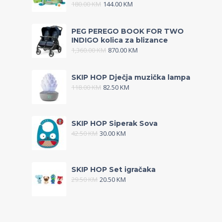
180.00
KM
144.00
KM
PEG PEREGO BOOK FOR TWO
INDIGO kolica za blizance
1,360.00
KM
870.00
KM
SKIP HOP Dječja muzička lampa
118.00
KM
82.50
KM
SKIP HOP Siperak Sova
42.50
KM
30.00
KM
SKIP HOP Set igračaka
29.50
KM
20.50
KM