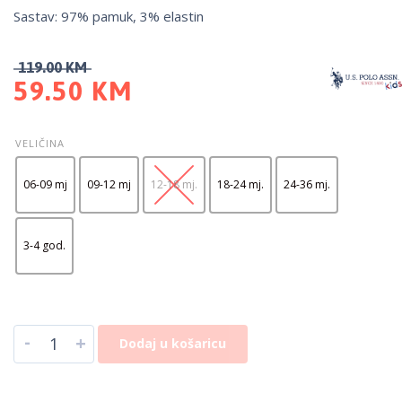
Sastav: 97% pamuk, 3% elastin
119.00
KM
59.50
KM
VELIČINA
06-09 mj
09-12 mj
12-18 mj.
18-24 mj.
24-36 mj.
3-4 god.
-
+
Dodaj u košaricu