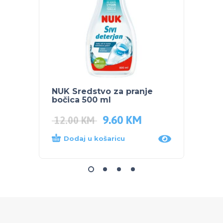
NUK Sredstvo za pranje
BUBC
bočica 500 ml
TIJEL
9.60
KM
5.00
12.00
KM
Dodaj u košaricu
Dod