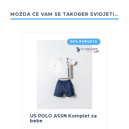
MOŽDA ĆE VAM SE TAKOĐER SVIDJETI…
50% POPUSTA
US POLO ASSN Komplet za
US PO
bebe
bebe