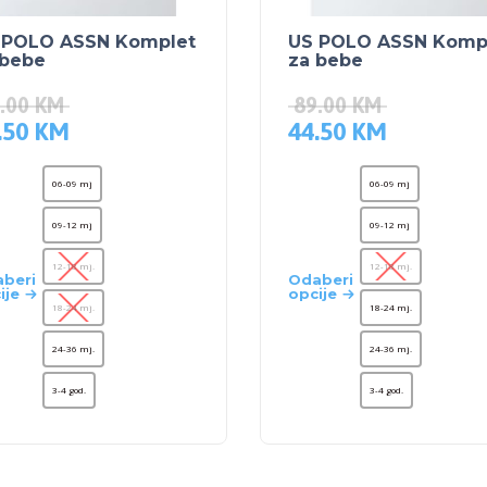
 POLO ASSN Komplet
US POLO ASSN Komp
 bebe
za bebe
.00
KM
89.00
KM
.50
KM
44.50
KM
06-09 mj
06-09 mj
09-12 mj
09-12 mj
12-18 mj.
12-18 mj.
beri
Odaberi
ije
opcije
18-24 mj.
18-24 mj.
24-36 mj.
24-36 mj.
3-4 god.
3-4 god.