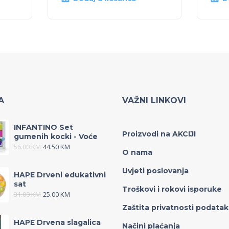
A
VAŽNI LINKOVI
INFANTINO Set
Proizvodi na AKCIJI
gumenih kocki - Voće
56.00
KM
44.50
KM
O nama
Uvjeti poslovanja
HAPE Drveni edukativni
sat
Troškovi i rokovi isporuke
31.00
KM
25.00
KM
Zaštita privatnosti podata
HAPE Drvena slagalica
Načini plaćanja