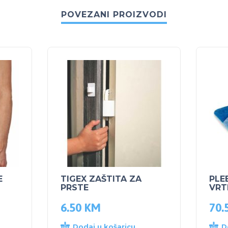
POVEZANI PROIZVODI
E
TIGEX ZAŠTITA ZA
PLE
PRSTE
VRT
6.50
KM
70.
Dodaj u košaricu
D