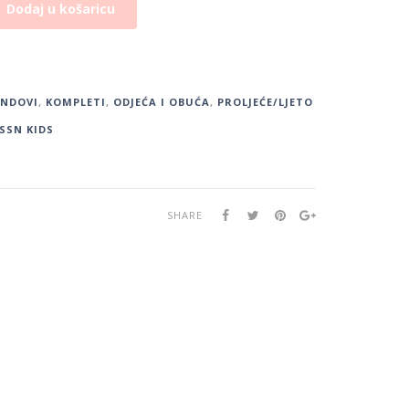
Dodaj u košaricu
ENDOVI
,
KOMPLETI
,
ODJEĆA I OBUĆA
,
PROLJEĆE/LJETO
SSN KIDS
SHARE