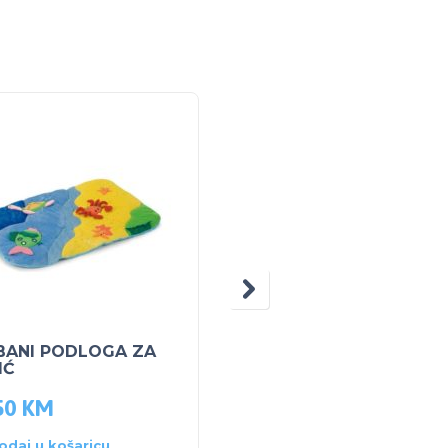
BANI PODLOGA ZA
POJAS ZA TRUDNICE
IĆ
VEL. M
50
KM
35.00
KM
odaj u košaricu
Dodaj u košaricu