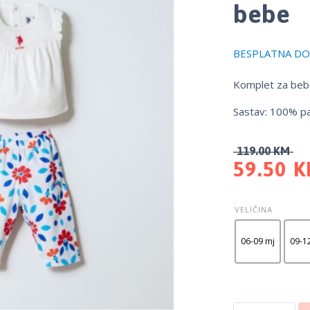
bebe
BESPLATNA DOS
Komplet za beb
Sastav: 100% p
119.00
KM
59.50
K
VELIČINA
06-09 mj
09-1