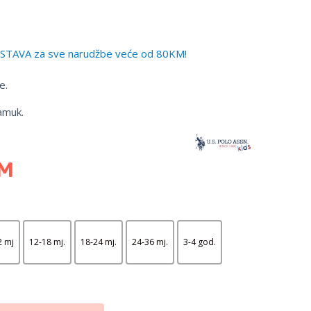
TAVA za sve narudžbe veće od 80KM!
e.
amuk.
M
2 mj
12-18 mj.
18-24 mj.
24-36 mj.
3-4 god.