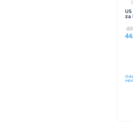
US
za
89
44
Oda
opc