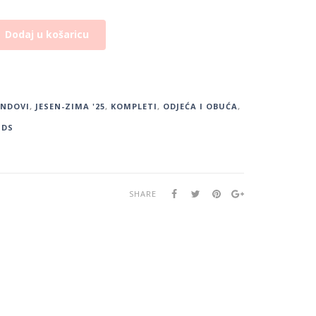
Dodaj u košaricu
ENDOVI
,
JESEN-ZIMA '25
,
KOMPLETI
,
ODJEĆA I OBUĆA
,
IDS
SHARE