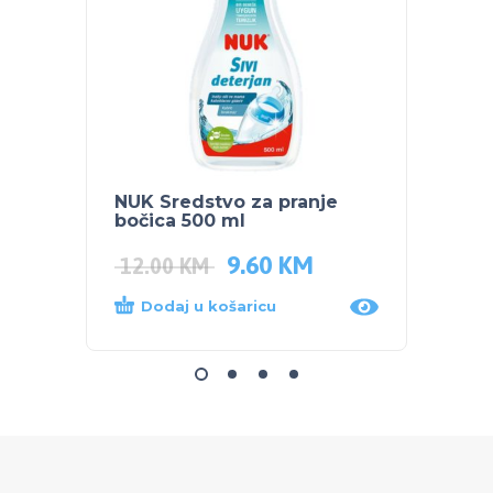
NUK Sredstvo za pranje
TIGEX
bočica 500 ml
9.60
KM
6.50
12.00
KM
Dodaj u košaricu
Dod