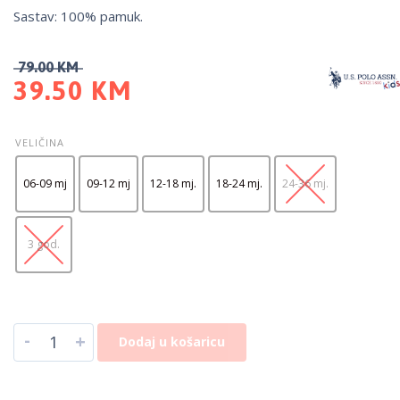
Sastav: 100% pamuk.
79.00
KM
39.50
KM
VELIČINA
06-09 mj
09-12 mj
12-18 mj.
18-24 mj.
24-36 mj.
3 god.
-
+
Dodaj u košaricu