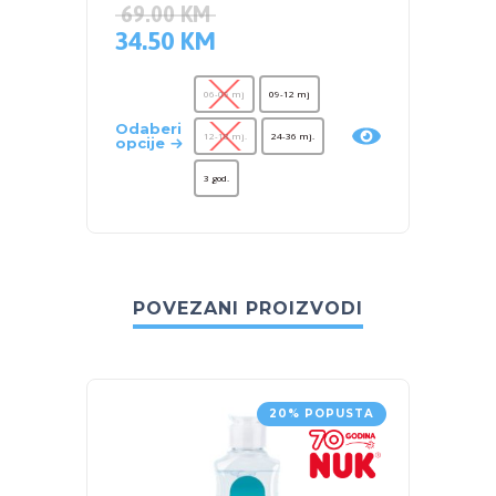
69.00
KM
69.0
34.50
KM
34.5
06-09 mj
09-12 mj
Odaberi
Odaber
12-18 mj.
24-36 mj.
opcije
opcije
3 god.
POVEZANI PROIZVODI
20% POPUSTA