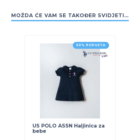
MOŽDA ĆE VAM SE TAKOĐER SVIDJETI…
50% POPUSTA
US POLO ASSN Haljinica za
US PO
bebe
bebe