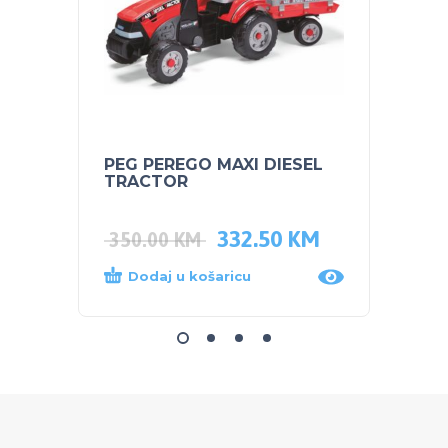
PEG PEREGO MAXI DIESEL
PEG P
TRACTOR
Groun
LITHI
332.50
KM
350.00
KM
930.
Dodaj u košaricu
Dod