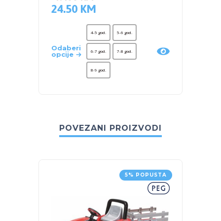
24.50
KM
4-5 god.
5-6 god.
Odaberi
6-7 god.
7-8 god.
opcije
8-9 god.
POVEZANI PROIZVODI
5% POPUSTA