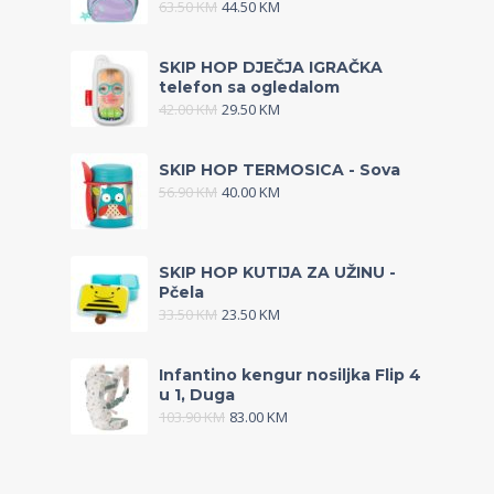
63.50
KM
44.50
KM
SKIP HOP DJEČJA IGRAČKA
telefon sa ogledalom
42.00
KM
29.50
KM
SKIP HOP TERMOSICA - Sova
56.90
KM
40.00
KM
SKIP HOP KUTIJA ZA UŽINU -
Pčela
33.50
KM
23.50
KM
Infantino kengur nosiljka Flip 4
u 1, Duga
103.90
KM
83.00
KM