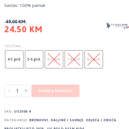
Sastav: 100% pamuk
49.00
KM
24.50
KM
VELIČINA
4-5 god.
5-6 god.
6-7 god.
7-8 god.
8-9 god.
-
+
Dodaj u košaricu
SKU:
US2508-4
KATEGORIJE:
BRENDOVI
,
HALJINE I SUKNJE
,
ODJEĆA I OBUĆA
,
PROLJEĆE/LJETO 2026.
,
US POLO ASSN KIDS