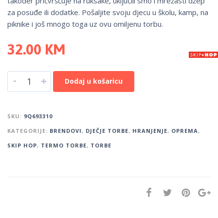
također pričvršćuje na ruksake, uključili smo i mrežasti džep
za posuđe ili dodatke. Pošaljite svoju djecu u školu, kamp, ​​na
piknike i još mnogo toga uz ovu omiljenu torbu.
32.00
KM
-
+
Dodaj u košaricu
SKU:
9Q693310
KATEGORIJE:
BRENDOVI
,
DJEČJE TORBE
,
HRANJENJE
,
OPREMA
,
SKIP HOP
,
TERMO TORBE
,
TORBE