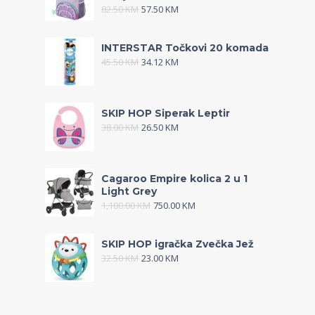
82.50
KM
57.50
KM
INTERSTAR Točkovi 20 komada
45.50
KM
34.12
KM
SKIP HOP Siperak Leptir
38.00
KM
26.50
KM
Cagaroo Empire kolica 2 u 1
Light Grey
1,100.00
KM
750.00
KM
SKIP HOP igračka Zvečka Jež
32.50
KM
23.00
KM