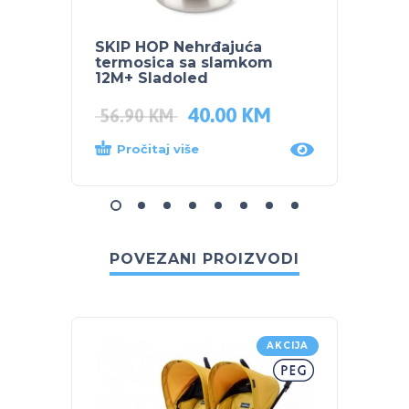
SKIP HOP Nehrđajuća
SKIP 
termosica sa slamkom
GRICK
12M+ Sladoled
40.00
KM
22.9
56.90
KM
Pročitaj više
Proč
POVEZANI PROIZVODI
AKCIJA