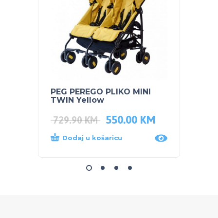
PEG PEREGO PLIKO MINI
SKIP 
TWIN Yellow
Ljama
550.00
KM
59.5
729.90
KM
Dodaj u košaricu
Dod