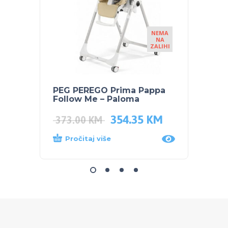
NEMA
NA
ZALIHI
PEG PEREGO Prima Pappa
PEG P
Follow Me – Paloma
Follo
354.35
KM
373.00
KM
373.
Pročitaj više
Dod