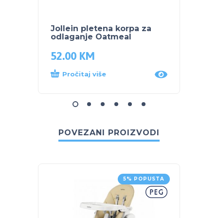
Jollein pletena korpa za
Jollei
odlaganje Oatmeal
odlag
52.00
KM
52.0
Pročitaj više
Dod
POVEZANI PROIZVODI
5% POPUSTA