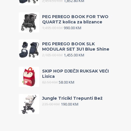
2,454.50
KM
1,852.80
KM
PEG PEREGO BOOK FOR TWO
QUARTZ kolica za blizance
1,495.00
KM
990.00
KM
PEG PEREGO BOOK SLK
MODULAR SET 3U1 Blue Shine
2,185.00
KM
1,455.00
KM
SKIP HOP DJEČJI RUKSAK VEĆI
Lisica
82.50
KM
58.00
KM
Jungle Tricikl Trepunti Bež
235.00
KM
190.00
KM