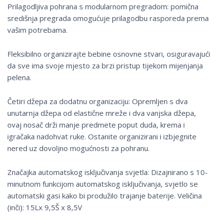
Prilagodljiva pohrana s modularnom pregradom: pomična
središnja pregrada omogućuje prilagodbu rasporeda prema
vašim potrebama.
Fleksibilno organizirajte bebine osnovne stvari, osiguravajući
da sve ima svoje mjesto za brzi pristup tijekom mijenjanja
pelena.
Četiri džepa za dodatnu organizaciju: Opremljen s dva
unutarnja džepa od elastične mreže i dva vanjska džepa,
ovaj nosač drži manje predmete poput duda, krema i
igračaka nadohvat ruke. Ostanite organizirani i izbjegnite
nered uz dovoljno mogućnosti za pohranu.
Značajka automatskog isključivanja svjetla: Dizajnirano s 10-
minutnom funkcijom automatskog isključivanja, svjetlo se
automatski gasi kako bi produžilo trajanje baterije. Veličina
(inči): 15Lx 9,5Š x 8,5V