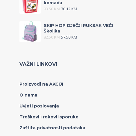
komada
93.50
KM
70.12
KM
SKIP HOP DJEČJI RUKSAK VEĆI
Školjka
82.50
KM
57.50
KM
VAŽNI LINKOVI
Proizvodi na AKCIJI
O nama
Uvjeti poslovanja
Troškovi i rokovi isporuke
Zaštita privatnosti podataka