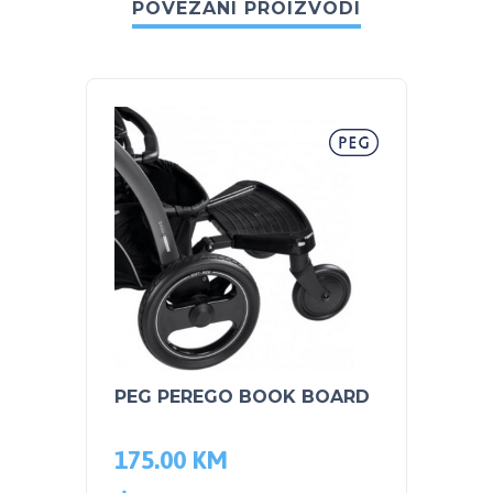
POVEZANI PROIZVODI
PEG PEREGO BOOK BOARD
SKIP 
čuvan
175.00
KM
44.0