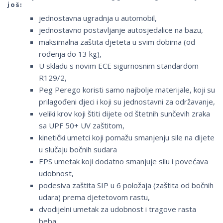
još:
jednostavna ugradnja u automobil,
jednostavno postavljanje autosjedalice na bazu,
maksimalna zaštita djeteta u svim dobima (od
rođenja do 13 kg),
U skladu s novim ECE sigurnosnim standardom
R129/2,
Peg Perego koristi samo najbolje materijale, koji su
prilagođeni djeci i koji su jednostavni za održavanje,
veliki krov koji štiti dijete od štetnih sunčevih zraka
sa UPF 50+ UV zaštitom,
kinetički umetci koji pomažu smanjenju sile na dijete
u slučaju bočnih sudara
EPS umetak koji dodatno smanjuje silu i povećava
udobnost,
podesiva zaštita SIP u 6 položaja (zaštita od bočnih
udara) prema djetetovom rastu,
dvodijelni umetak za udobnost i tragove rasta
beba,