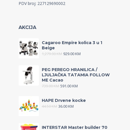
PDV broj: 227129690002
AKCIJA
Cagaroo Empire kolica 3 u 1
Beige
1,279.00
KM
929.00
KM
PEG PEREGO HRANILICA /
LJULJAČKA TATAMIA FOLLOW
ME Cacao
739.00
KM
591.00
KM
HAPE Drvene kocke
44.50
KM
36.00
KM
INTERSTAR Master builder 70