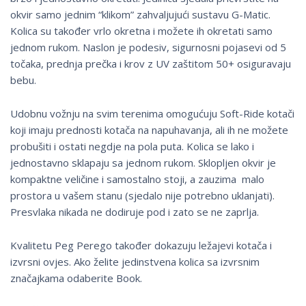
okvir samo jednim “klikom” zahvaljujući sustavu G-Matic.
Kolica su također vrlo okretna i možete ih okretati samo
jednom rukom. Naslon je podesiv, sigurnosni pojasevi od 5
točaka, prednja prečka i krov z UV zaštitom 50+ osiguravaju
bebu.
Udobnu vožnju na svim terenima omogućuju Soft-Ride kotači
koji imaju prednosti kotača na napuhavanja, ali ih ne možete
probušiti i ostati negdje na pola puta. Kolica se lako i
jednostavno sklapaju sa jednom rukom. Sklopljen okvir je
kompaktne veličine i samostalno stoji, a zauzima malo
prostora u vašem stanu (sjedalo nije potrebno uklanjati).
Presvlaka nikada ne dodiruje pod i zato se ne zaprlja.
Kvalitetu Peg Perego također dokazuju ležajevi kotača i
izvrsni ovjes. Ako želite jedinstvena kolica sa izvrsnim
značajkama odaberite Book.