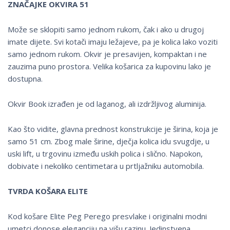
ZNAČAJKE OKVIRA 51
Može se sklopiti samo jednom rukom, čak i ako u drugoj
imate dijete. Svi kotači imaju ležajeve, pa je kolica lako voziti
samo jednom rukom. Okvir je presavijen, kompaktan i ne
zauzima puno prostora. Velika košarica za kupovinu lako je
dostupna.
Okvir Book izrađen je od laganog, ali izdržljivog aluminija.
Kao što vidite, glavna prednost konstrukcije je širina, koja je
samo 51 cm. Zbog male širine, dječja kolica idu svugdje, u
uski lift, u trgovinu između uskih polica i slično. Napokon,
dobivate i nekoliko centimetara u prtljažniku automobila.
TVRDA KOŠARA ELITE
Kod košare Elite Peg Perego presvlake i originalni modni
umetci donose eleganciju na višu razinu. Jedinstvena,