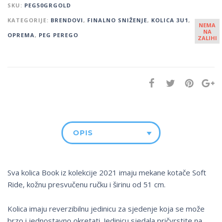
SKU:
PEG50GRGOLD
KATEGORIJE:
BRENDOVI
,
FINALNO SNIŽENJE
,
KOLICA 3U1
,
NEMA
NA
OPREMA
,
PEG PEREGO
ZALIHI
OPIS
Sva kolica Book iz kolekcije 2021 imaju mekane kotače Soft
Ride, kožnu presvučenu ručku i širinu od 51 cm.
Kolica imaju reverzibilnu jedinicu za sjedenje koja se može
brzo i jednostavno okretati. Jedinicu sjedala pričvrstite na