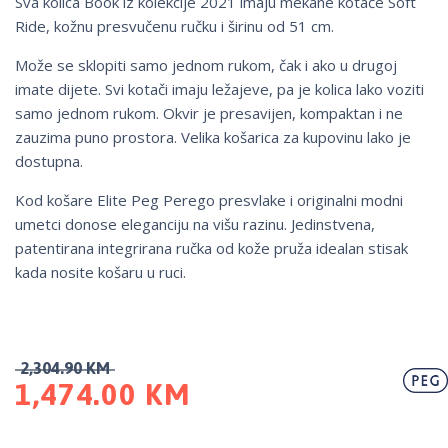
Sva kolica Book iz kolekcije 2021 imaju mekane kotače Soft
Ride, kožnu presvučenu ručku i širinu od 51 cm.
Može se sklopiti samo jednom rukom, čak i ako u drugoj
imate dijete. Svi kotači imaju ležajeve, pa je kolica lako voziti
samo jednom rukom. Okvir je presavijen, kompaktan i ne
zauzima puno prostora. Velika košarica za kupovinu lako je
dostupna.
Kod košare Elite Peg Perego presvlake i originalni modni
umetci donose eleganciju na višu razinu. Jedinstvena,
patentirana integrirana ručka od kože pruža idealan stisak
kada nosite košaru u ruci.
2,304.90
KM
1,474.00
KM