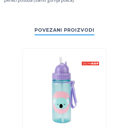
perilici posuđa (samo gornja polica).
POVEZANI PROIZVODI