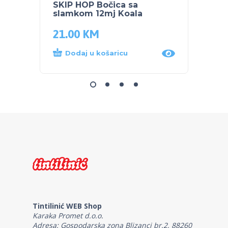
SKIP HOP Bočica sa
NUK R
slamkom 12mj Koala
JOLIE
21.00
KM
109.
Dodaj u košaricu
Dod
Tintilinić WEB Shop
Karaka Promet d.o.o.
Adresa: Gospodarska zona Blizanci br.2, 88260