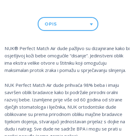
OPIS
NUK® Perfect Match Air dude pažljivo su dizajnirane kako bi
osjetljivoj koži bebe omogućile “disanje”. Jedinstveni oblik
ima ekstra velike otvore u štitniku koji omogućuju
maksimalan protok zraka i pomažu u sprječavanju slinjenja.
NUK Perfect Match Air dude prihvaća 98% beba i imaju
savršen oblik bradavice kako bi podržale prirodni oralni
razvoj bebe. Izumljene prije više od 60 godina od strane
dječjih stomatologa i liječnika, NUK ortodontske dude
oblikovane su prema prirodnom obliku majčine bradavice
tijekom dojenja, stvarajući jednostavan prijelaz s dojke na
dudu i natrag. Sve dude ne sadrže BPA i mogu se prati u