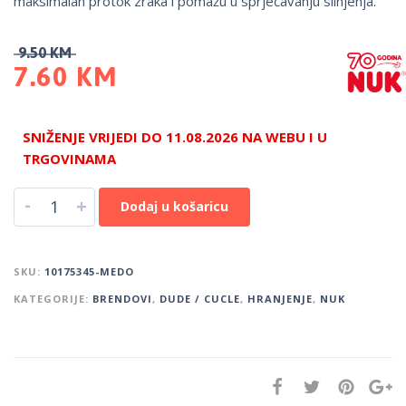
maksimalan protok zraka i pomažu u sprječavanju slinjenja.
9.50
KM
7.60
KM
SNIŽENJE VRIJEDI DO 11.08.2026 NA WEBU I U
TRGOVINAMA
-
+
Dodaj u košaricu
SKU:
10175345-MEDO
KATEGORIJE:
BRENDOVI
,
DUDE / CUCLE
,
HRANJENJE
,
NUK