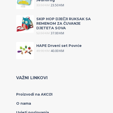
Jednorog
33.50
KM
23.50
KM
SKIP HOP DJEČJI RUKSAK SA
REMENOM ZA ČUVANJE
DJETETA SOVA
52.50
KM
37.00
KM
HAPE Drveni set Povrće
49.90
KM
40.00
KM
VAŽNI LINKOVI
Proizvodi na AKCIJI
O nama
Uvjeti poslovanja