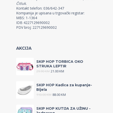
Čitluk.
Kontakt telefon: 036/642-347
Kompanija je upisana u trgovački registar:
MBS: 1-1364
IDB 4227129690002
PDV broj: 227129690002
AKCIJA
SKIP HOP TORBICA OKO
STRUKA LEPTIR
29.90
KM
21.00
KM
SKIP HOP Kadica za kupanje-
Bijela
110.00
KM
88.00
KM
SKIP HOP KUTIJA ZA UŽINU -