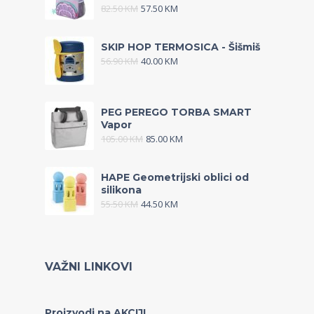
82.50
KM
57.50
KM
SKIP HOP TERMOSICA - Šišmiš
56.90
KM
40.00
KM
PEG PEREGO TORBA SMART
Vapor
105.00
KM
85.00
KM
HAPE Geometrijski oblici od
silikona
55.50
KM
44.50
KM
VAŽNI LINKOVI
Proizvodi na AKCIJI