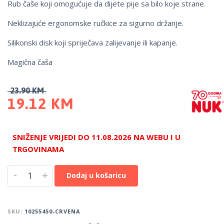
Rub čaše koji omogućuje da dijete pije sa bilo koje strane.
Neklizajuće ergonomske ručkice za sigurno držanje.
Silikonski disk koji spriječava zalijevanje ili kapanje.
Magična čaša
23.90
KM
19.12
KM
SNIŽENJE VRIJEDI DO 11.08.2026 NA WEBU I U
TRGOVINAMA
-
+
Dodaj u košaricu
SKU:
10255450-CRVENA