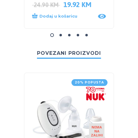
19.92
KM
24.90
KM
23.9
Dodaj u košaricu
Dod
POVEZANI PROIZVODI
20% POPUSTA
NEMA
NA
ZALIHI