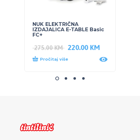
NUK ELEKTRIČNA
NUK S
IZDAJALICA E-TABLE Basic
bočic
FC+
220.00
KM
275.00
KM
12.0
Pročitaj više
Dod