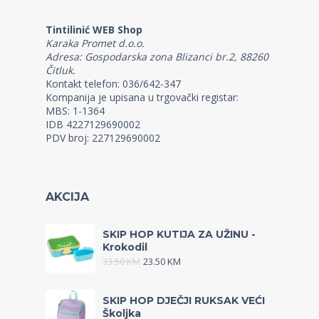
Tintilinić WEB Shop
Karaka Promet d.o.o.
Adresa: Gospodarska zona Blizanci br.2, 88260
Čitluk.
Kontakt telefon: 036/642-347
Kompanija je upisana u trgovački registar:
MBS: 1-1364
IDB 4227129690002
PDV broj: 227129690002
AKCIJA
SKIP HOP KUTIJA ZA UŽINU -
Krokodil
33.50
KM
23.50
KM
SKIP HOP DJEČJI RUKSAK VEĆI
Školjka