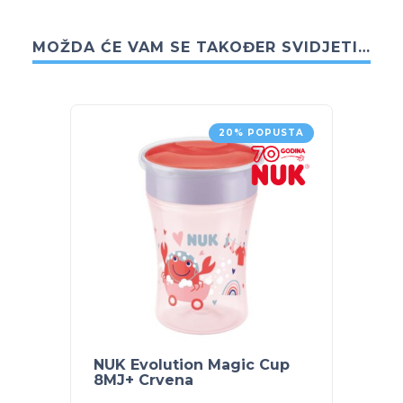
MOŽDA ĆE VAM SE TAKOĐER SVIDJETI…
20% POPUSTA
NUK Evolution Magic Cup
NUK M
8MJ+ Crvena
Plava