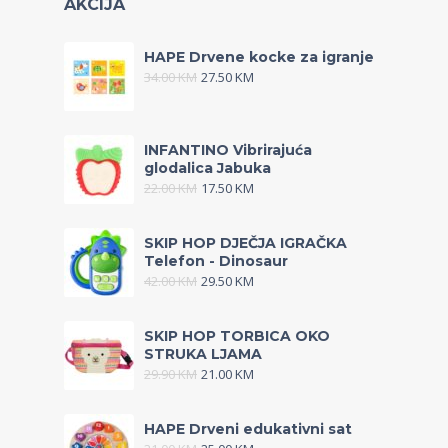
AKCIJA
HAPE Drvene kocke za igranje
34.00
KM
27.50
KM
INFANTINO Vibrirajuća
glodalica Jabuka
22.00
KM
17.50
KM
SKIP HOP DJEČJA IGRAČKA
Telefon - Dinosaur
42.00
KM
29.50
KM
SKIP HOP TORBICA OKO
STRUKA LJAMA
29.90
KM
21.00
KM
HAPE Drveni edukativni sat