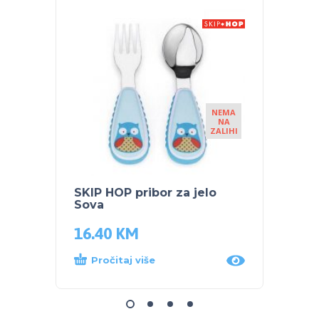
NEMA
NA
ZALIHI
SKIP HOP pribor za jelo
NUK 
Sova
MLIJE
16.40
KM
25.9
Pročitaj više
Dod