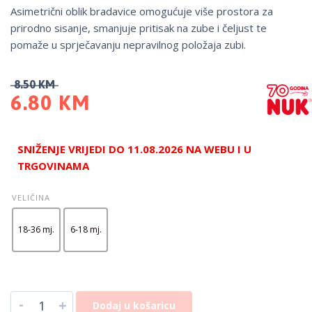
Asimetrični oblik bradavice omogućuje više prostora za
prirodno sisanje, smanjuje pritisak na zube i čeljust te
pomaže u sprječavanju nepravilnog položaja zubi.
8.50
KM
6.80
KM
SNIŽENJE VRIJEDI DO 11.08.2026 NA WEBU I U
TRGOVINAMA
VELIČINA
18-36 mj.
6-18 mj.
-
+
Dodaj u košaricu