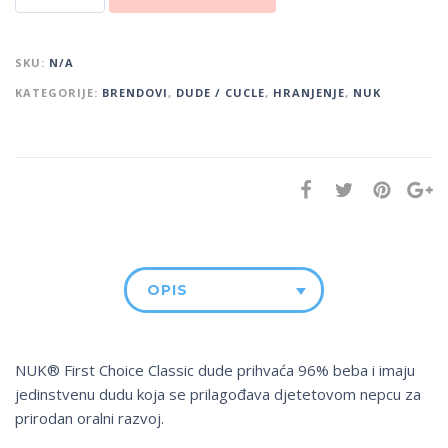
SKU:
N/A
KATEGORIJE:
BRENDOVI
,
DUDE / CUCLE
,
HRANJENJE
,
NUK
OPIS
NUK® First Choice Classic dude prihvaća 96% beba i imaju
jedinstvenu dudu koja se prilagođava djetetovom nepcu za
prirodan oralni razvoj.