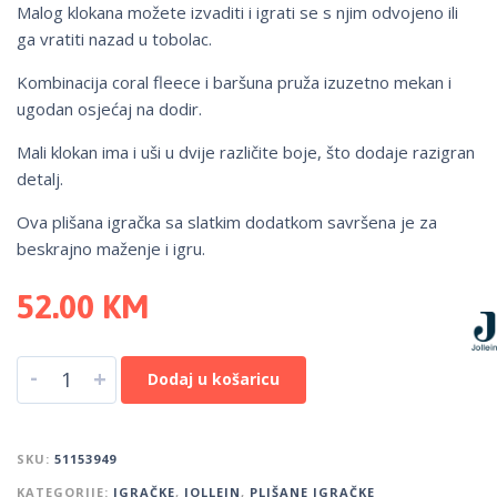
Malog klokana možete izvaditi i igrati se s njim odvojeno ili
ga vratiti nazad u tobolac.
Kombinacija coral fleece i baršuna pruža izuzetno mekan i
ugodan osjećaj na dodir.
Mali klokan ima i uši u dvije različite boje, što dodaje razigran
detalj.
Ova plišana igračka sa slatkim dodatkom savršena je za
beskrajno maženje i igru.
52.00
KM
-
+
Dodaj u košaricu
SKU:
51153949
KATEGORIJE:
IGRAČKE
,
JOLLEIN
,
PLIŠANE IGRAČKE