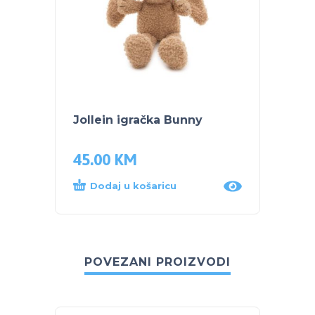
Jollein igračka Bunny
Jolle
45.00
KM
38.5
Dodaj u košaricu
Dod
POVEZANI PROIZVODI