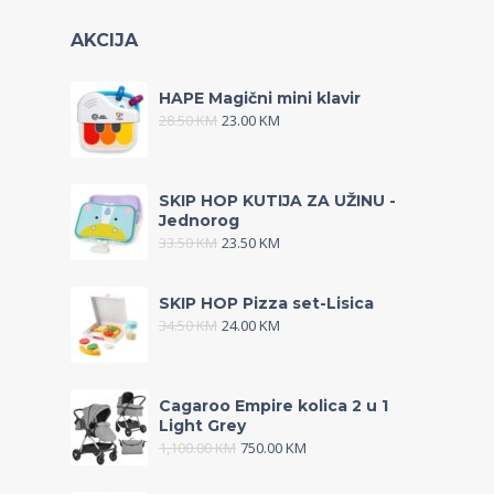
AKCIJA
HAPE Magični mini klavir
28.50
KM
23.00
KM
SKIP HOP KUTIJA ZA UŽINU -
Jednorog
33.50
KM
23.50
KM
SKIP HOP Pizza set-Lisica
34.50
KM
24.00
KM
Cagaroo Empire kolica 2 u 1
Light Grey
1,100.00
KM
750.00
KM