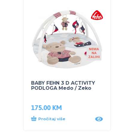
NEMA
NA
ZALIHI
BABY FEHN 3 D ACTIVITY
LENA 
PODLOGA Medo / Zeko
175.00
KM
26.0
Pročitaj više
Dod