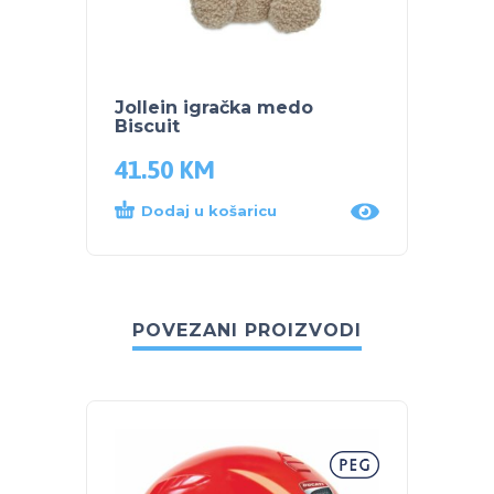
Jollein igračka medo
Jolle
Biscuit
41.50
KM
38.5
Dodaj u košaricu
Dod
POVEZANI PROIZVODI