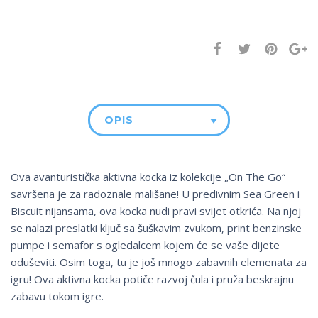
OPIS
Ova avanturistička aktivna kocka iz kolekcije „On The Go“
savršena je za radoznale mališane! U predivnim Sea Green i
Biscuit nijansama, ova kocka nudi pravi svijet otkrića. Na njoj
se nalazi preslatki ključ sa šuškavim zvukom, print benzinske
pumpe i semafor s ogledalcem kojem će se vaše dijete
oduševiti. Osim toga, tu je još mnogo zabavnih elemenata za
igru! Ova aktivna kocka potiče razvoj čula i pruža beskrajnu
zabavu tokom igre.