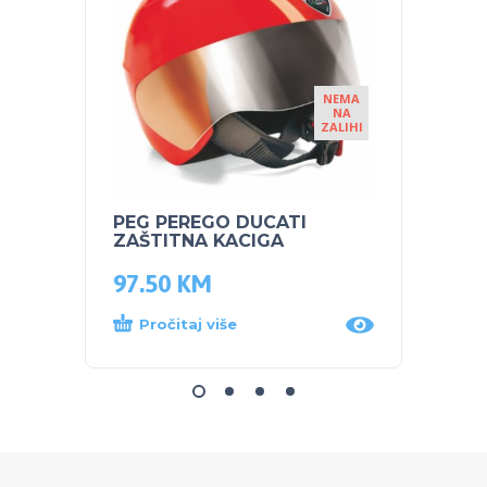
NEMA
NA
ZALIHI
PEG PEREGO DUCATI
BABY 
ZAŠTITNA KACIGA
PODL
97.50
KM
175.
Pročitaj više
Proč