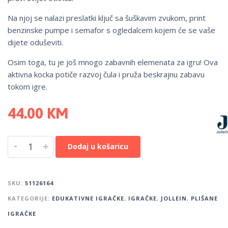
Na njoj se nalazi preslatki ključ sa šuškavim zvukom, print
benzinske pumpe i semafor s ogledalcem kojem će se vaše
dijete oduševiti.
Osim toga, tu je još mnogo zabavnih elemenata za igru! Ova
aktivna kocka potiče razvoj čula i pruža beskrajnu zabavu
tokom igre.
44.00
KM
-
+
Dodaj u košaricu
SKU:
51126164
KATEGORIJE:
EDUKATIVNE IGRAČKE
,
IGRAČKE
,
JOLLEIN
,
PLIŠANE
IGRAČKE