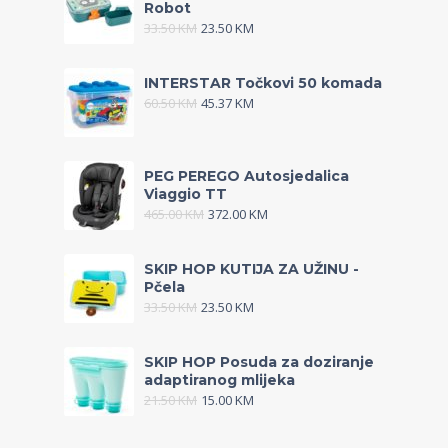
Robot
33.50
KM
23.50
KM
INTERSTAR Točkovi 50 komada
60.50
KM
45.37
KM
PEG PEREGO Autosjedalica
Viaggio TT
465.00
KM
372.00
KM
SKIP HOP KUTIJA ZA UŽINU -
Pčela
33.50
KM
23.50
KM
SKIP HOP Posuda za doziranje
adaptiranog mlijeka
21.50
KM
15.00
KM