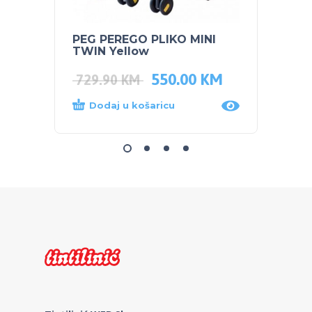
PEG PEREGO PLIKO MINI
PEG P
TWIN Yellow
Follo
550.00
KM
729.90
KM
373.
Dodaj u košaricu
Dod