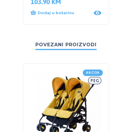
103.90
KM
129.
Dodaj u košaricu
Dod
POVEZANI PROIZVODI
AKCIJA