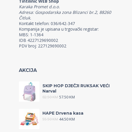
Tintilinić WEB Shop
Karaka Promet d.o.o.
Adresa: Gospodarska zona Blizanci br.2, 88260
Čitluk.
Kontakt telefon: 036/642-347
Kompanija je upisana u trgovački registar:
MBS: 1-1364
IDB 4227129690002
PDV broj: 227129690002
AKCIJA
SKIP HOP DJEČJI RUKSAK VEĆI
Narval
82.50
KM
57.50
KM
HAPE Drvena kasa
55.50
KM
44.50
KM