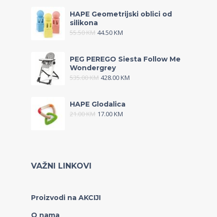
HAPE Geometrijski oblici od
silikona
55.50
KM
44.50
KM
PEG PEREGO Siesta Follow Me
Wondergrey
535.00
KM
428.00
KM
HAPE Glodalica
21.00
KM
17.00
KM
VAŽNI LINKOVI
Proizvodi na AKCIJI
O nama