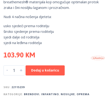
breathemesh® materijala koji omogućuje optimalan protok
zraka i čini nosiljku laganom i prozračnom.
Nudi 4 načina nošenja djeteta:
usko sjedeći prema roditelju
široko sjedenje prema roditelju
sjedi dalje od roditelja
sjedi na leđima roditelja
103.90
KM
-
+
Dodaj u košaricu
SKU:
22115239
KATEGORIJE:
BRENDOVI
,
INFANTINO
,
NOSILJKE
,
OPREMA