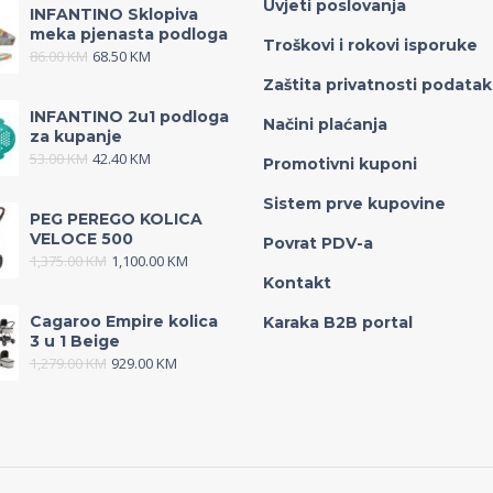
Uvjeti poslovanja
INFANTINO Sklopiva
meka pjenasta podloga
Troškovi i rokovi isporuke
86.00
KM
68.50
KM
Zaštita privatnosti podata
INFANTINO 2u1 podloga
Načini plaćanja
za kupanje
53.00
KM
42.40
KM
Promotivni kuponi
Sistem prve kupovine
PEG PEREGO KOLICA
VELOCE 500
Povrat PDV-a
1,375.00
KM
1,100.00
KM
Kontakt
Cagaroo Empire kolica
Karaka B2B portal
3 u 1 Beige
1,279.00
KM
929.00
KM