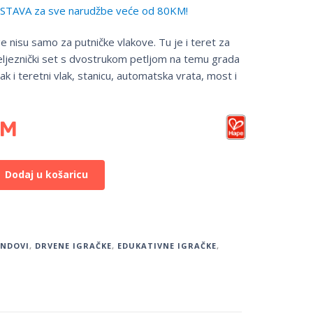
TAVA za sve narudžbe veće od 80KM!
e nisu samo za putničke vlakove. Tu je i teret za
eljeznički set s dvostrukom petljom na temu grada
lak i teretni vlak, stanicu, automatska vrata, most i
KM
Dodaj u košaricu
ENDOVI
,
DRVENE IGRAČKE
,
EDUKATIVNE IGRAČKE
,