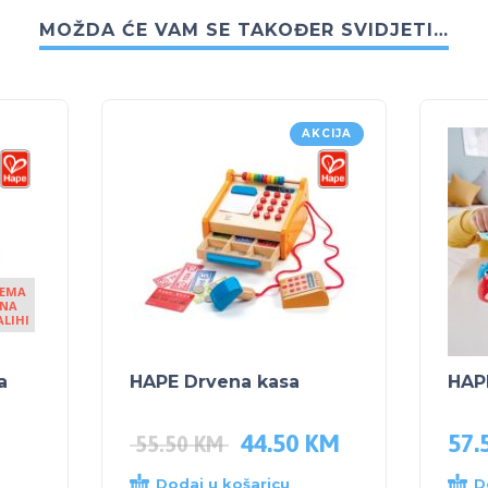
MOŽDA ĆE VAM SE TAKOĐER SVIDJETI…
AKCIJA
EMA
NA
ALIHI
a
HAPE Drvena kasa
HAP
44.50
KM
57.
55.50
KM
Dodaj u košaricu
D