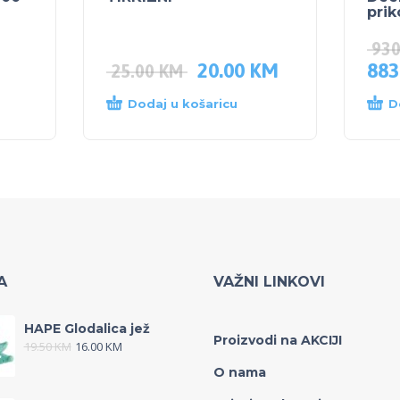
prik
93
20.00
KM
883
25.00
KM
Dodaj u košaricu
D
A
VAŽNI LINKOVI
HAPE Glodalica jež
Proizvodi na AKCIJI
19.50
KM
16.00
KM
O nama