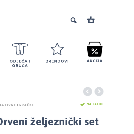
AKCIJA
ODJEĆA I
BRENDOVI
OBUĆA
NA ZALIHI
KATIVNE IGRAČKE
rveni željeznički set