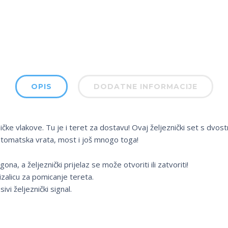
OPIS
DODATNE INFORMACIJE
čke vlakove. Tu je i teret za dostavu! Ovaj željeznički set s dvo
, automatska vrata, most i još mnogo toga!
na, a željeznički prijelaz se može otvoriti ili zatvoriti!
izalicu za pomicanje tereta.
vi željeznički signal.