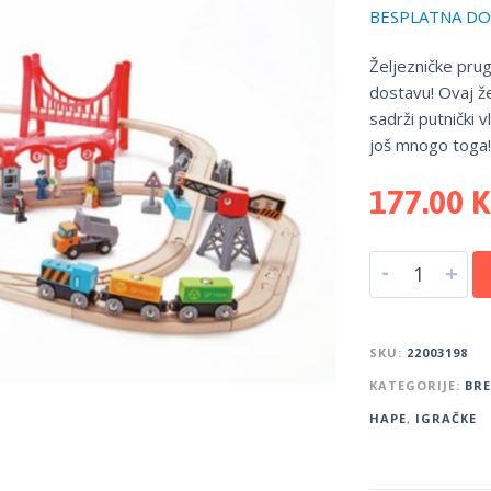
BESPLATNA DOS
Željezničke prug
dostavu! Ovaj ž
sadrži putnički v
još mnogo toga!
177.00
-
+
SKU:
22003198
KATEGORIJE:
BR
HAPE
,
IGRAČKE