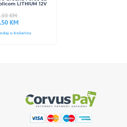
olicom LITHIUM 12V
0.00
KM
.50
KM
6.80
KM
8.50
KM
odaj u košaricu
Dodaj u košaricu