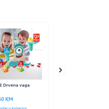
NEM
NA
ZALIH
E Drvena vaga
HAPE Drvena ploča
50
KM
173.00
KM
odaj u košaricu
Pročitaj više