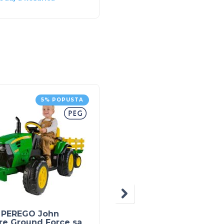
5% POPUSTA
20% POPUS
 PEREGO John
NUK grickalice za
re Ground Force sa
zubiće 8 – Plava/zelen