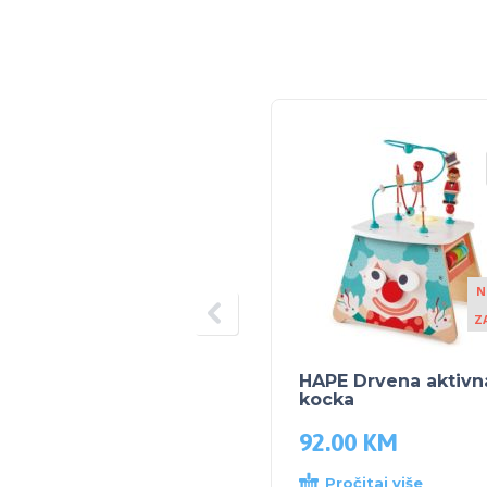
N
Z
HAPE Drvena aktivn
kocka
92.00
KM
Pročitaj više