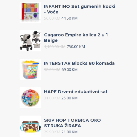
INFANTINO Set gumenih kocki
- Voće
56.00
KM
44.50
KM
Cagaroo Empire kolica 2 u 1
Beige
1,100.00
KM
750.00
KM
INTERSTAR Blocks 80 komada
92.00
KM
69.00
KM
HAPE Drveni edukativni sat
31.00
KM
25.00
KM
SKIP HOP TORBICA OKO
STRUKA ŽIRAFA
29.90
KM
21.00
KM