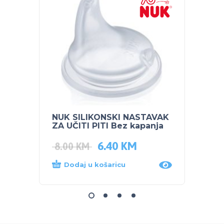
NUK SILIKONSKI NASTAVAK
NUK S
ZA UČITI PITI Bez kapanja
bočic
6.40
KM
8.00
KM
12.0
Dodaj u košaricu
Dod