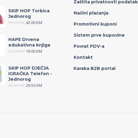
Zaštita privatnosti podata
SKIP HOP Torbica
Načini plaćanja
Jednorog
59.50
KM
42.00
KM
Promotivni kuponi
Sistem prve kupovine
HAPE Drvena
edukativna knjiga
Povrat PDV-a
23.50
KM
19.00
KM
Kontakt
SKIP HOP DJEČJA
Karaka B2B portal
IGRAČKA Telefon -
Jednorog
42.00
KM
29.50
KM