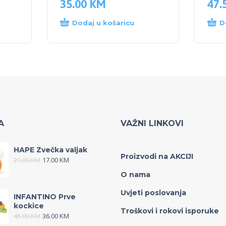
35.00
KM
47.
Dodaj u košaricu
D
A
VAŽNI LINKOVI
HAPE Zvečka valjak
Proizvodi na AKCIJI
21.00
KM
17.00
KM
O nama
Uvjeti poslovanja
INFANTINO Prve
kockice
Troškovi i rokovi isporuke
45.00
KM
36.00
KM