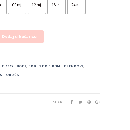
j
09 mj.
12 mj.
18 mj.
24 mj.
Dodaj u košaricu
IC 2025.
,
BODI
,
BODI 3 DO 5 KOM.
,
BRENDOVI
,
A I OBUĆA
SHARE