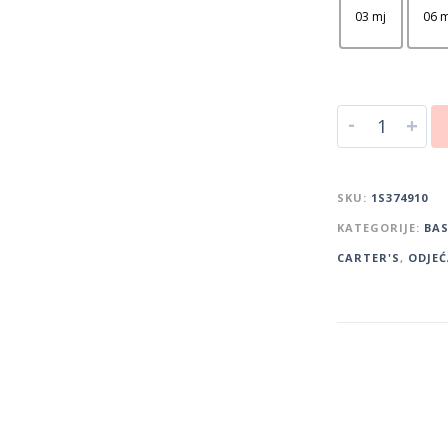
03 mj
06 m
-
+
SKU:
1S374910
KATEGORIJE:
BAS
CARTER'S
,
ODJEĆ