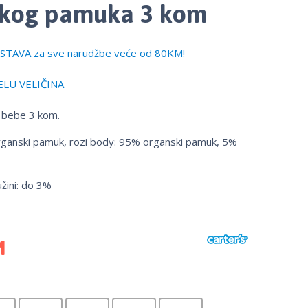
skog pamuka 3 kom
TAVA za sve narudžbe veće od 80KM!
LU VELIČINA
a bebe 3 kom.
ganski pamuk, rozi body: 95% organski pamuk, 5%
užini: do 3%
M