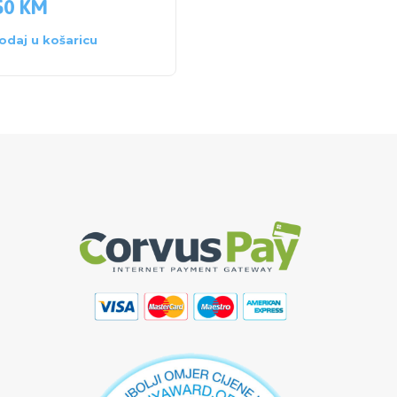
50
KM
109.00
KM
odaj u košaricu
Dodaj u košaricu