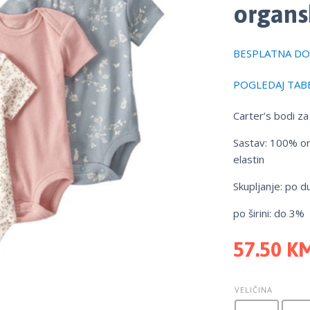
organ
BESPLATNA DOS
POGLEDAJ TABE
Carter’s bodi z
Sastav: 100% or
elastin
Skupljanje: po d
po širini: do 3%
57.50
K
VELIČINA