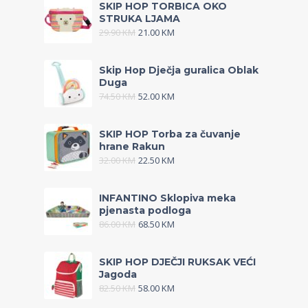
SKIP HOP TORBICA OKO
STRUKA LJAMA
29.90
KM
21.00
KM
Skip Hop Dječja guralica Oblak
Duga
74.50
KM
52.00
KM
SKIP HOP Torba za čuvanje
hrane Rakun
32.00
KM
22.50
KM
INFANTINO Sklopiva meka
pjenasta podloga
86.00
KM
68.50
KM
SKIP HOP DJEČJI RUKSAK VEĆI
Jagoda
82.50
KM
58.00
KM