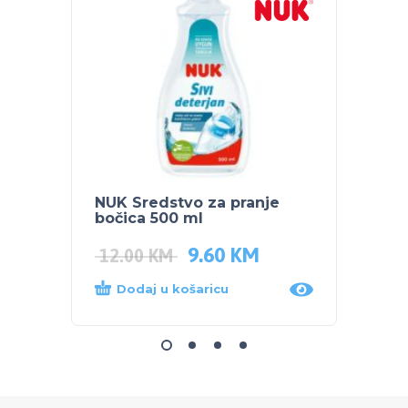
NUK Sredstvo za pranje
BUBC
bočica 500 ml
TIJEL
9.60
KM
5.00
12.00
KM
Dodaj u košaricu
Dod