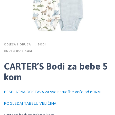
ODJEĆA I OBUĆA
BODI
BODI 3 DO 5 KOM.
CARTER’S Bodi za bebe 5
kom
BESPLATNA DOSTAVA za sve narudžbe veće od 80KM!
POGLEDAJ TABELU VELIČINA
Carter’s bodi za bebe 5 kom.