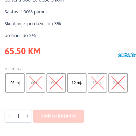
Sastav: 100% pamuk.
Skupljanje: po dužini: do 3%
po širini: do 3%
65.50
KM
VELIČINA
03 mj
06 mj
09 mj.
12 mj.
18 mj.
24 mj.
-
+
Dodaj u košaricu