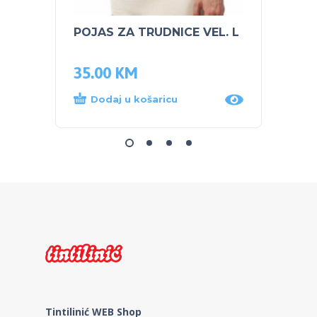
POJAS ZA TRUDNICE VEL. L
NUK R
JOLIE
35.00
KM
109.
Dodaj u košaricu
Dod
Tintilinić WEB Shop