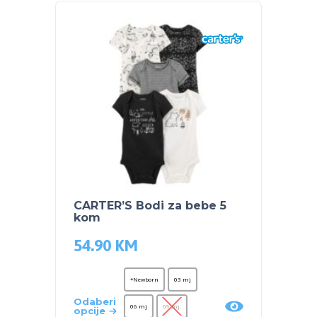
CARTER’S Bodi za bebe 5
kom
54.90
KM
*Newborn
03 mj
Odaberi
06 mj
09 mj.
opcije