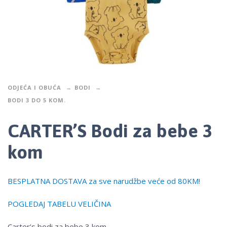
ODJEĆA I OBUĆA
BODI
BODI 3 DO 5 KOM.
CARTER’S Bodi za bebe 3
kom
BESPLATNA DOSTAVA za sve narudžbe veće od 80KM!
POGLEDAJ TABELU VELIČINA
Carter’s bodi za bebe 3 kom.