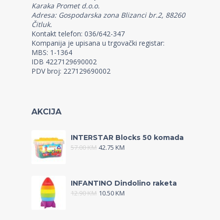
Karaka Promet d.o.o.
Adresa: Gospodarska zona Blizanci br.2, 88260
Čitluk.
Kontakt telefon: 036/642-347
Kompanija je upisana u trgovački registar:
MBS: 1-1364
IDB 4227129690002
PDV broj: 227129690002
AKCIJA
INTERSTAR Blocks 50 komada
57.00
KM
42.75
KM
INFANTINO Dindolino raketa
12.90
KM
10.50
KM