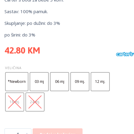
Sastav: 100% pamuk.
Skupljanje: po dužini: do 3%
po širini: do 3%
42.80
KM
VELIČINA
*Newborn
03 mj
06 mj
09 mj.
12 mj.
18 mj.
24 mj.
-