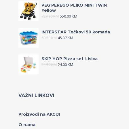
PEG PEREGO PLIKO MINI TWIN
Yellow
729.90
KM
550.00
KM
INTERSTAR Točkovi 50 komada
60.50
KM
45.37
KM
SKIP HOP Pizza set-Lisica
34.50
KM
24.00
KM
VAŽNI LINKOVI
Proizvodi na AKCIJI
O nama