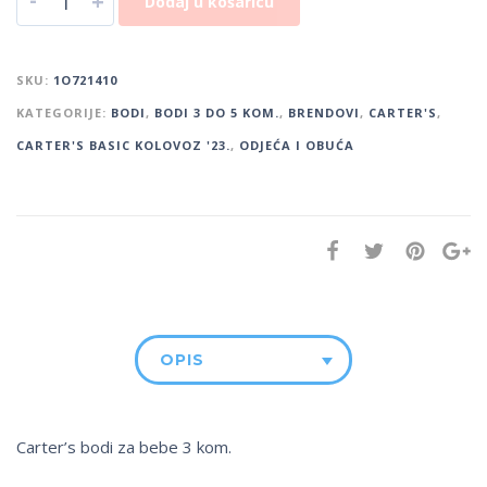
+
Dodaj u košaricu
SKU:
1O721410
KATEGORIJE:
BODI
,
BODI 3 DO 5 KOM.
,
BRENDOVI
,
CARTER'S
,
CARTER'S BASIC KOLOVOZ '23.
,
ODJEĆA I OBUĆA
OPIS
Carter’s bodi za bebe 3 kom.