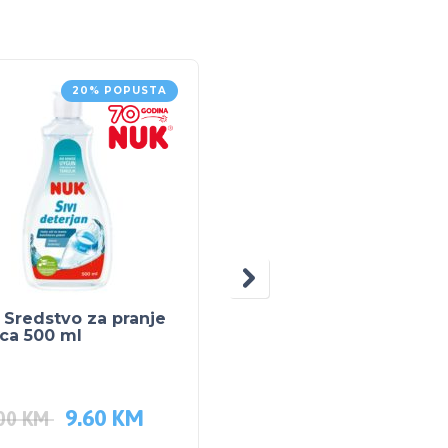
20% POPUSTA
20% POPUS
Sredstvo za pranje
NUK Aspirator za nos
ca 500 ml
9.60
KM
8.40
KM
.00
KM
10.50
KM