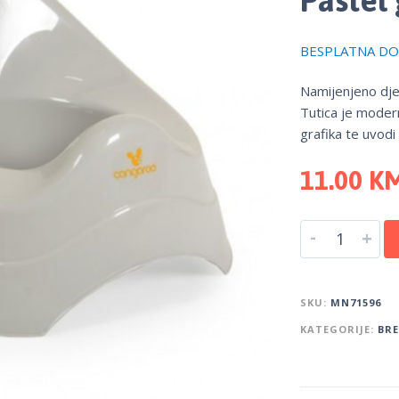
BESPLATNA DOS
Namijenjeno djec
Tutica je moderno
grafika te uvodi
11.00
K
-
+
SKU:
MN71596
KATEGORIJE:
BR