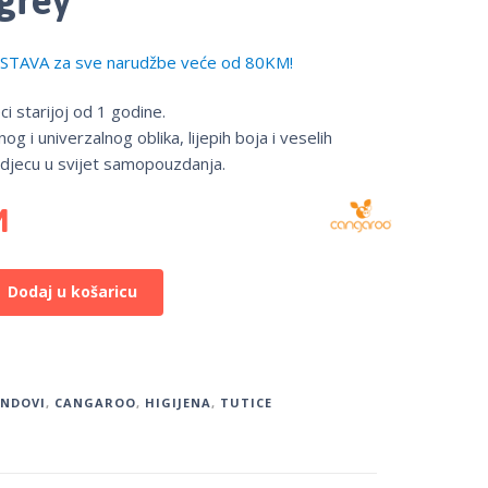
TAVA za sve narudžbe veće od 80KM!
i starijoj od 1 godine.
g i univerzalnog oblika, lijepih boja i veselih
 djecu u svijet samopouzdanja.
M
Dodaj u košaricu
ENDOVI
,
CANGAROO
,
HIGIJENA
,
TUTICE