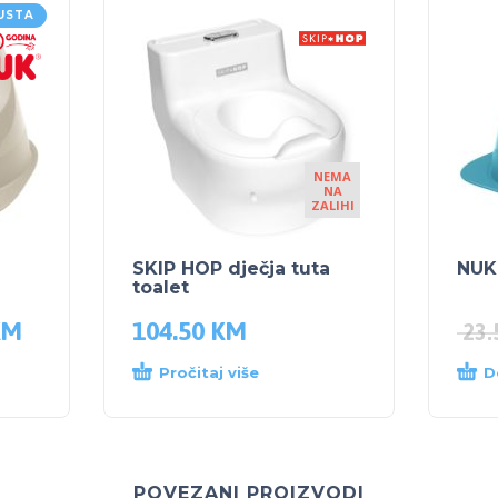
USTA
NEMA
NA
ZALIHI
SKIP HOP dječja tuta
NUK
toalet
KM
104.50
KM
23
Pročitaj više
D
POVEZANI PROIZVODI