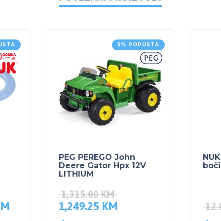
USTA
5% POPUSTA
PEG PEREGO John
NUK 
Deere Gator Hpx 12V
boči
LITHIUM
1,315.00
KM
KM
1,249.25
KM
12