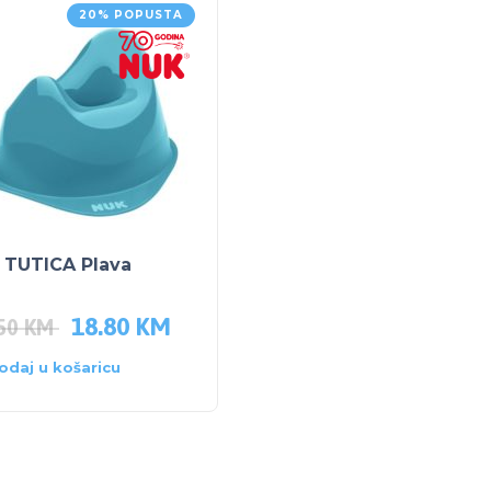
20% POPUSTA
 TUTICA Plava
18.80
KM
.50
KM
odaj u košaricu