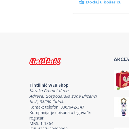
Dodaj u košaricu
AKCIJ
Tintilinić WEB Shop
Karaka Promet d.o.o.
Adresa: Gospodarska zona Blizanci
br.2, 88260 Čitluk.
Kontakt telefon: 036/642-347
Kompanija je upisana u trgovački
registar:
MBS: 1-1364
IDB 4227129690002