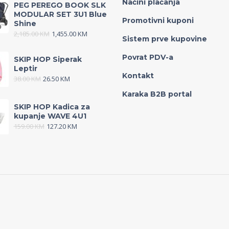
Načini plaćanja
PEG PEREGO BOOK SLK
MODULAR SET 3U1 Blue
Promotivni kuponi
Shine
2,185.00
KM
1,455.00
KM
Sistem prve kupovine
Povrat PDV-a
SKIP HOP Siperak
Leptir
Kontakt
38.00
KM
26.50
KM
Karaka B2B portal
SKIP HOP Kadica za
kupanje WAVE 4U1
159.00
KM
127.20
KM