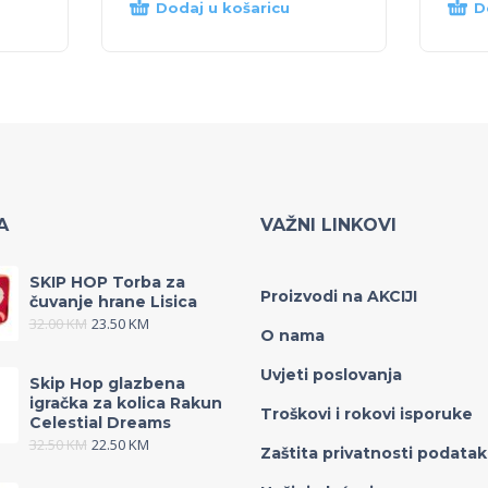
Dodaj u košaricu
D
A
VAŽNI LINKOVI
SKIP HOP Torba za
Proizvodi na AKCIJI
čuvanje hrane Lisica
32.00
KM
23.50
KM
O nama
Uvjeti poslovanja
Skip Hop glazbena
igračka za kolica Rakun
Troškovi i rokovi isporuke
Celestial Dreams
32.50
KM
22.50
KM
Zaštita privatnosti podata