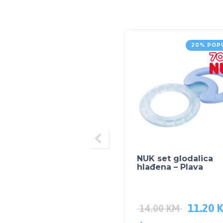
20% POP
NUK set glodalica
hlađena – Plava
11.20
14.00
KM