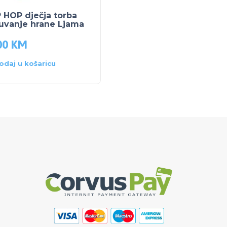
 HOP dječja torba
SKIP HOP DJEČJI
uvanje hrane Ljama
RUKSAK Sova
00
KM
42.00
KM
59.50
KM
odaj u košaricu
Dodaj u košaricu