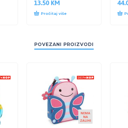
13.50
KM
44.
Pročitaj više
P
POVEZANI PROIZVODI
NEMA
NA
ZALIHI