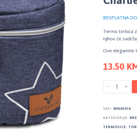
BESPLATNA DOS
Termo torbica za
njihov će sadržaj 
Ove elegantne to
13.50
K
-
+
SKU:
MN65618
KATEGORIJE:
BR
TERMOSICE
,
TOR