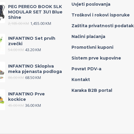
Uvjeti poslovanja
PEG PEREGO BOOK SLK
MODULAR SET 3U1 Blue
Troškovi i rokovi isporuke
Shine
2,185.00
KM
1,455.00
KM
Zaštita privatnosti podata
Načini plaćanja
INFANTINO Set prvih
zvečki
Promotivni kuponi
54.00
KM
43.20
KM
Sistem prve kupovine
INFANTINO Sklopiva
Povrat PDV-a
meka pjenasta podloga
86.00
KM
68.50
KM
Kontakt
Karaka B2B portal
INFANTINO Prve
kockice
45.00
KM
36.00
KM