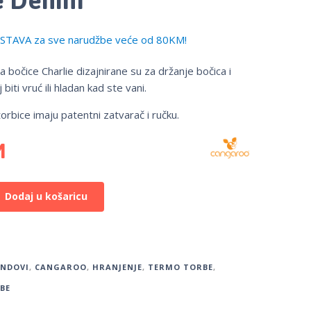
TAVA za sve narudžbe veće od 80KM!
 bočice Charlie dizajnirane su za držanje bočica i
biti vruć ili hladan kad ste vani.
rbice imaju patentni zatvarač i ručku.
M
Dodaj u košaricu
ENDOVI
,
CANGAROO
,
HRANJENJE
,
TERMO TORBE
,
BE