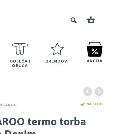
AKCIJA
ODJEĆA I
BRENDOVI
OBUĆA
NA ZALIHI
NGAROO
ROO termo torba
e Denim