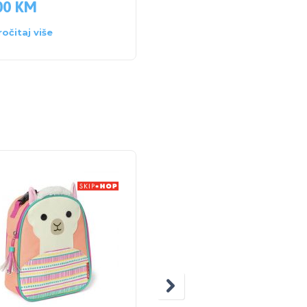
00
KM
ročitaj više
AKCI