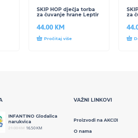
SKIP HOP dječja torba
SKIP
za čuvanje hrane Leptir
za č
44.00
KM
44.
Pročitaj više
D
A
VAŽNI LINKOVI
INFANTINO Glodalica
Proizvodi na AKCIJI
narukvica
21.00
KM
16.50
KM
O nama