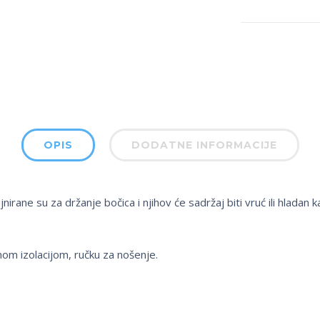
OPIS
DODATNE INFORMACIJE
nirane su za držanje bočica i njihov će sadržaj biti vruć ili hladan
nom izolacijom, ručku za nošenje.