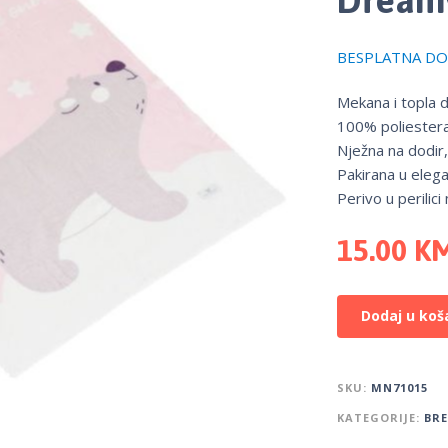
BESPLATNA DOS
Mekana i topla 
100% poliestera
Nježna na dodir,
Pakirana u elega
Perivo u perilici
15.00
K
Dodaj u koš
SKU:
MN71015
KATEGORIJE:
BR