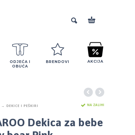
AKCIJA
ODJEĆA I
BRENDOVI
OBUĆA
NA ZALIHI
DEKICE I PEŠKIRI
ROO Dekica za bebe
 bear Pink