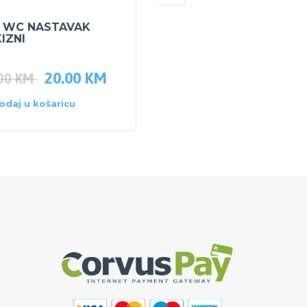
 WC NASTAVAK
NUK Aspirator za nos
IZNI
20.00
KM
8.40
KM
.00
KM
10.50
KM
odaj u košaricu
Dodaj u košaricu