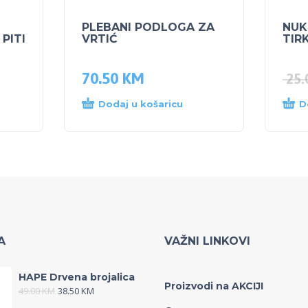
PLEBANI PODLOGA ZA
NUK
PITI
VRTIĆ
TIRK
70.50
KM
25
Dodaj u košaricu
D
A
VAŽNI LINKOVI
HAPE Drvena brojalica
Proizvodi na AKCIJI
49.00
KM
38.50
KM