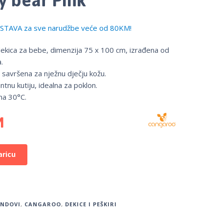
TAVA za sve narudžbe veće od 80KM!
dekica za bebe, dimenzija 75 x 100 cm, izrađena od
.
 savršena za nježnu dječju kožu.
ntnu kutiju, idealna za poklon.
 na 30°C.
M
aricu
ENDOVI
,
CANGAROO
,
DEKICE I PEŠKIRI