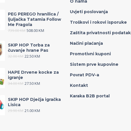
O nama
Uvjeti poslovanja
PEG PEREGO hranilica /
ljuljačka Tatamia Follow
Troškovi i rokovi isporuke
Me Fragola
739.00
KM
508.00
KM
Zaštita privatnosti podata
Načini plaćanja
SKIP HOP Torba za
čuvanje hrane Pas
Promotivni kuponi
32.00
KM
22.50
KM
Sistem prve kupovine
HAPE Drvene kocke za
Povrat PDV-a
igranje
34.00
KM
27.50
KM
Kontakt
Karaka B2B portal
SKIP HOP Dječja igračka
Lisica
29.90
KM
21.00
KM