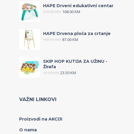
HAPE Drveni edukativni centar
210.00
KM
168.00
KM
HAPE Drvena ploča za crtanje
108.50
KM
87.00
KM
SKIP HOP KUTIJA ZA UŽINU -
Žirafa
33.50
KM
23.50
KM
VAŽNI LINKOVI
Proizvodi na AKCIJI
O nama