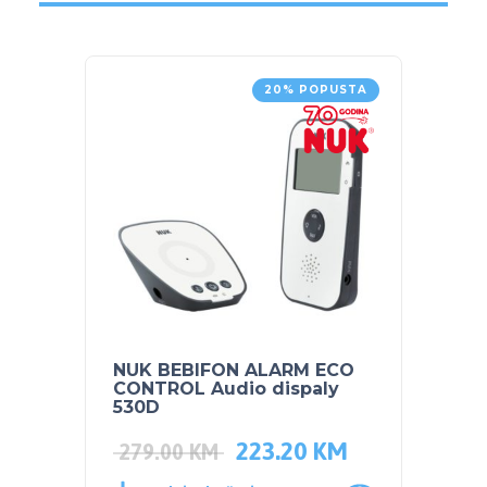
20% POPUSTA
NUK BEBIFON ALARM ECO
CANG
CONTROL Audio dispaly
ALAR
530D
223.20
KM
93.5
279.00
KM