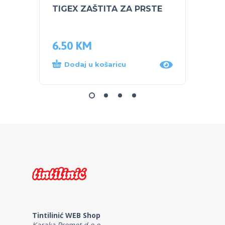
TIGEX ZAŠTITA ZA PRSTE
BABY 
POTEZ
banan
6.50
KM
41.9
Dodaj u košaricu
Proč
Tintilinić WEB Shop
Karaka Promet d.o.o.