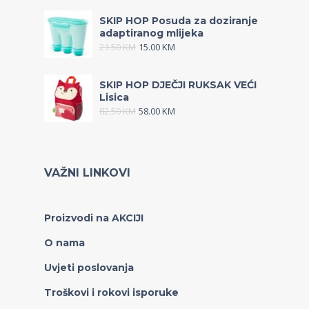
SKIP HOP Posuda za doziranje
adaptiranog mlijeka
21.50
KM
15.00
KM
SKIP HOP DJEČJI RUKSAK VEĆI
Lisica
82.50
KM
58.00
KM
VAŽNI LINKOVI
Proizvodi na AKCIJI
O nama
Uvjeti poslovanja
Troškovi i rokovi isporuke