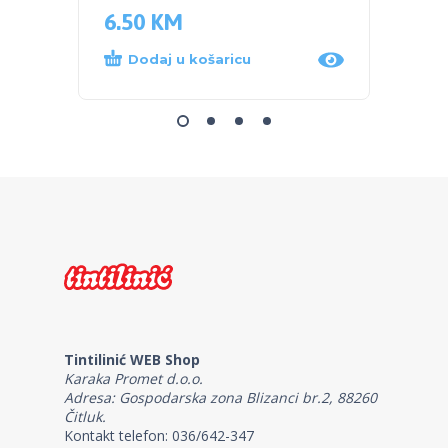
6.50
KM
7.70
Dodaj u košaricu
Dod
Tintilinić WEB Shop
Karaka Promet d.o.o.
Adresa: Gospodarska zona Blizanci br.2, 88260
Čitluk.
Kontakt telefon: 036/642-347