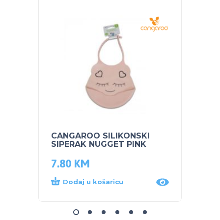
CANGAROO SILIKONSKI
CANGA
SIPERAK NUGGET PINK
Berry
7.80
KM
7.30
Dodaj u košaricu
Dod