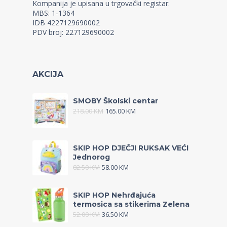
Kompanija je upisana u trgovački registar:
MBS: 1-1364
IDB 4227129690002
PDV broj: 227129690002
AKCIJA
SMOBY Školski centar
218.00
KM
165.00
KM
SKIP HOP DJEČJI RUKSAK VEĆI
Jednorog
82.50
KM
58.00
KM
SKIP HOP Nehrđajuća
termosica sa stikerima Zelena
52.00
KM
36.50
KM