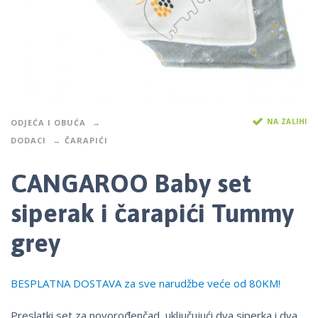
NA ZALIHI
ODJEĆA I OBUĆA
DODACI
ČARAPIĆI
CANGAROO Baby set
siperak i čarapići Tummy
grey
BESPLATNA DOSTAVA za sve narudžbe veće od 80KM!
Preslatki set za novorođenčad, uključujući dva siperka i dva