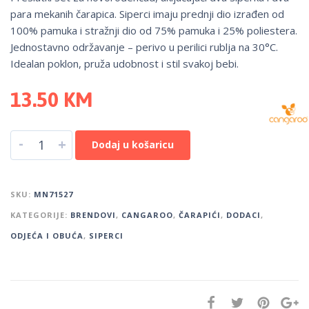
para mekanih čarapica. Siperci imaju prednji dio izrađen od
100% pamuka i stražnji dio od 75% pamuka i 25% poliestera.
Jednostavno održavanje – perivo u perilici rublja na 30°C.
Idealan poklon, pruža udobnost i stil svakoj bebi.
13.50
KM
-
+
Dodaj u košaricu
SKU:
MN71527
KATEGORIJE:
BRENDOVI
,
CANGAROO
,
ČARAPIĆI
,
DODACI
,
ODJEĆA I OBUĆA
,
SIPERCI