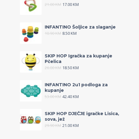
21.00
KM
17.00
KM
INFANTINO Šoljice za slaganje
10.90
KM
8.50
KM
SKIP HOP Igračka za kupanje
Pčelica
26.00
KM
18.50
KM
INFANTINO 2u1 podloga za
kupanje
53.00
KM
42.40
KM
SKIP HOP DJEČJE igračke Lisica,
sova, jež
29.90
KM
21.00
KM