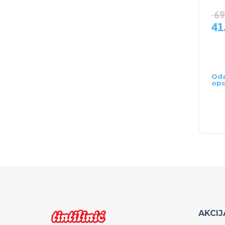
69
41
Oda
opc
AKCIJ