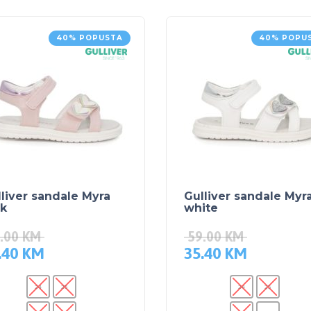
40% POPUSTA
40% POPU
liver sandale Myra
Gulliver sandale Myr
nk
white
.00
KM
59.00
KM
.40
KM
35.40
KM
24
25
24
25