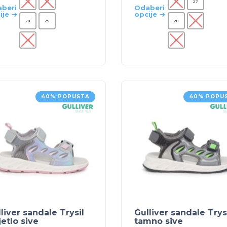
26
27
26
27
beri
Odaberi
ije
opcije
28
29
28
29
30
30
40% POPUSTA
40% POPU
liver sandale Trysil
Gulliver sandale Trys
jetlo sive
tamno sive