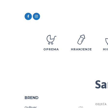
OPREMA
HRANJENJE
HI
Sa
BREND
ODJEĆA 
Gulliver
(5)