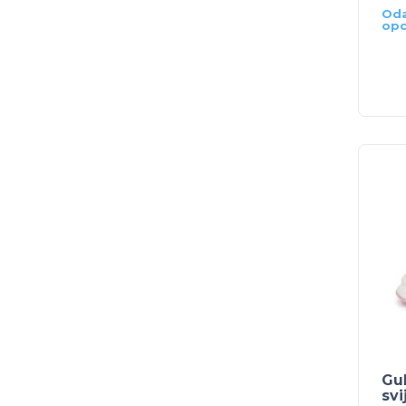
Oda
opc
Gul
svi