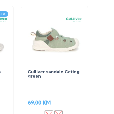
STA
a
Gulliver sandale Geting
green
69.00
KM