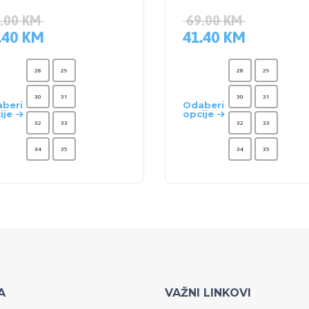
.00
KM
69.00
KM
.40
KM
41.40
KM
28
29
28
29
30
31
30
31
beri
Odaberi
ije
opcije
32
33
32
33
34
35
34
35
A
VAŽNI LINKOVI