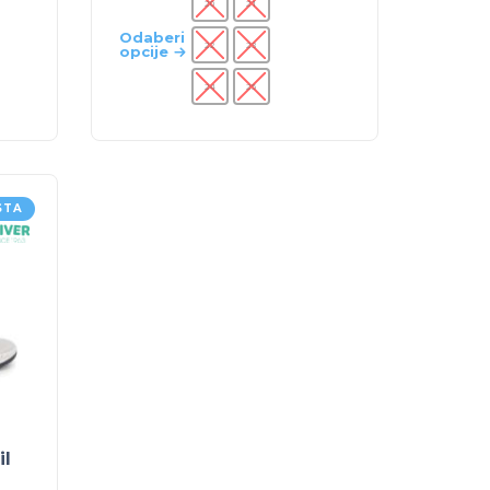
20
21
Odaberi
22
23
opcije
24
25
STA
il