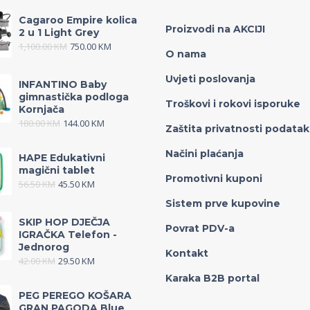
Cagaroo Empire kolica
Proizvodi na AKCIJI
2 u 1 Light Grey
1,100.00
KM
750.00
KM
O nama
Uvjeti poslovanja
INFANTINO Baby
gimnastička podloga
Troškovi i rokovi isporuke
Kornjača
180.00
KM
144.00
KM
Zaštita privatnosti podata
Načini plaćanja
HAPE Edukativni
magični tablet
Promotivni kuponi
56.50
KM
45.50
KM
Sistem prve kupovine
SKIP HOP DJEČJA
Povrat PDV-a
IGRAČKA Telefon -
Jednorog
Kontakt
42.00
KM
29.50
KM
Karaka B2B portal
PEG PEREGO KOŠARA
GRAN PAGODA Blue