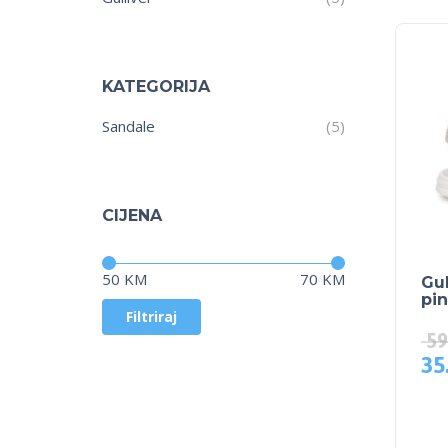
KATEGORIJA
Sandale
(5)
CIJENA
Cijena:
—
50 KM
70 KM
Gul
pi
Filtriraj
59
35