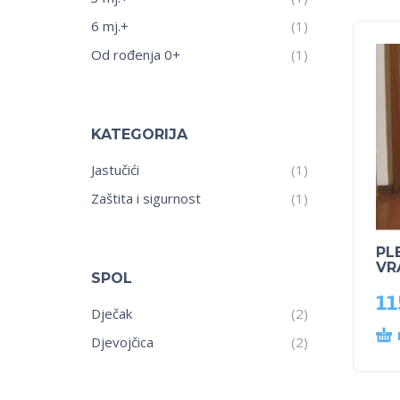
6 mj.+
(1)
Od rođenja 0+
(1)
KATEGORIJA
Jastučići
(1)
Zaštita i sigurnost
(1)
PL
VR
SPOL
11
Dječak
(2)
Djevojčica
(2)