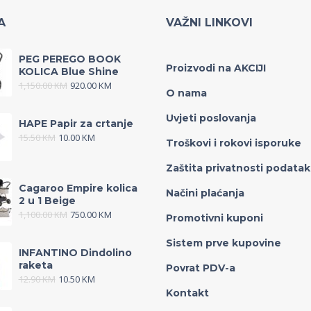
A
VAŽNI LINKOVI
PEG PEREGO BOOK
Proizvodi na AKCIJI
KOLICA Blue Shine
1,150.00
KM
920.00
KM
O nama
Uvjeti poslovanja
HAPE Papir za crtanje
15.50
KM
10.00
KM
Troškovi i rokovi isporuke
Zaštita privatnosti podata
Cagaroo Empire kolica
Načini plaćanja
2 u 1 Beige
1,100.00
KM
750.00
KM
Promotivni kuponi
Sistem prve kupovine
INFANTINO Dindolino
raketa
Povrat PDV-a
12.90
KM
10.50
KM
Kontakt