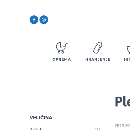
OPREMA
HRANJENJE
HI
Pl
VELIČINA
BRENDO
3 mj.+
(1)