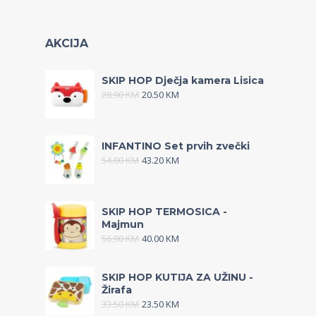
AKCIJA
SKIP HOP Dječja kamera Lisica
28.90
KM
20.50
KM
INFANTINO Set prvih zvečki
54.00
KM
43.20
KM
SKIP HOP TERMOSICA -
Majmun
56.90
KM
40.00
KM
SKIP HOP KUTIJA ZA UŽINU -
Žirafa
33.50
KM
23.50
KM