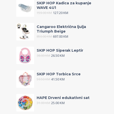
SKIP HOP Kadica za kupanje
WAVE 4U1
159.00
KM
127.20
KM
Cangaroo Električna ljulja
Triumph Beige
850.00
KM
697.00
KM
SKIP HOP Siperak Leptir
38.00
KM
26.50
KM
SKIP HOP Torbica Srce
59.50
KM
41.50
KM
HAPE Drveni edukativni sat
31.00
KM
25.00
KM