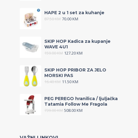
HAPE 2 u 1 set za kuhanje
87.50
KM
70.00
KM
SKIP HOP Kadica za kupanje
WAVE 4U1
159.00
KM
127.20
KM
SKIP HOP PRIBOR ZA JELO
MORSKI PAS
16.40
KM
11.50
KM
PEG PEREGO hranilica / ljuljačka
Tatamia Follow Me Fragola
739.00
KM
508.00
KM
VAŽNI LINKOVI