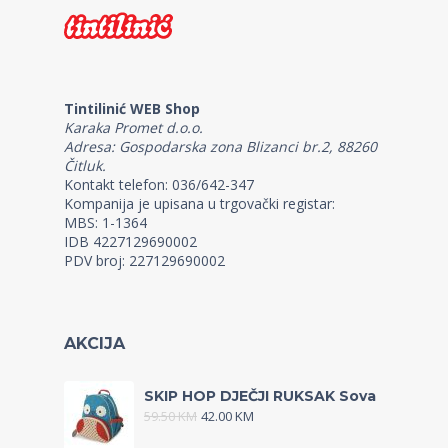
Tintilinić WEB Shop
Karaka Promet d.o.o.
Adresa: Gospodarska zona Blizanci br.2, 88260
Čitluk.
Kontakt telefon: 036/642-347
Kompanija je upisana u trgovački registar:
MBS: 1-1364
IDB 4227129690002
PDV broj: 227129690002
AKCIJA
SKIP HOP DJEČJI RUKSAK Sova
59.50
KM
42.00
KM